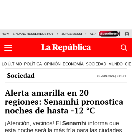
HOY
SINUANO RESULTADOS HOY
JORGE MESSI
ALIANZA LIMA VS SPORT BO
LO ÚLTIMO
POLÍTICA
OPINIÓN
ECONOMÍA
SOCIEDAD
MUNDO
CIE
Sociedad
03 Jun 2024 | 21:19 h
Alerta amarilla en 20
regiones: Senamhi pronostica
noches de hasta -12 °C
¡Atención, vecinos! El
Senamhi
informa que
esta noche será la más fría para las ciudades