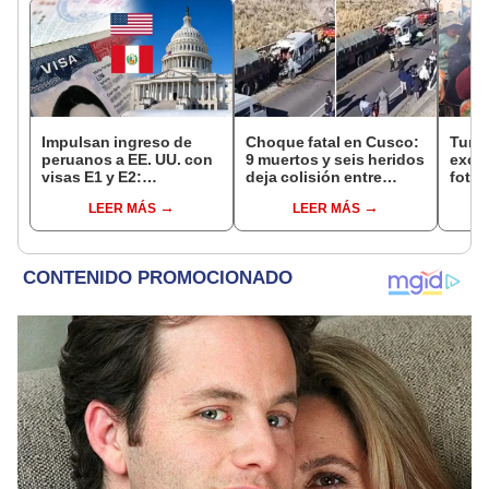
Impulsan ingreso de
Choque fatal en Cusco:
Turis
peruanos a EE. UU. con
9 muertos y seis heridos
exces
visas E1 y E2:
deja colisión entre
fotog
emprendedores y
minivan y camión en
alpa
LEER MÁS
LEER MÁS
pymes serían los más
Espinar
seren
beneficiados
dine