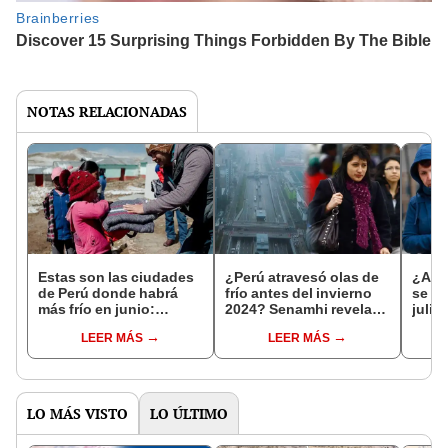
NOTAS RELACIONADAS
Estas son las ciudades
¿Perú atravesó olas de
¿Ahor
de Perú donde habrá
frío antes del invierno
se in
más frío en junio:
2024? Senamhi revela
julio
temperaturas
las zonas que
serán
LEER MÁS
LEER MÁS
descenderán a 7° C,
soportaron frío intenso
afect
según Senamhi
Sena
LO MÁS VISTO
LO ÚLTIMO