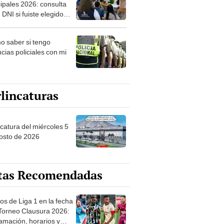
ipales 2026: consulta
 DNI si fuiste elegido
ro de mesa para este 4
ubre en el link oficial de
 saber si tengo
NPE
cias policiales con mi
lincaturas
ncatura del miércoles 5
osto de 2026
tas Recomendadas
os de Liga 1 en la fecha
 Torneo Clausura 2026:
amación, horarios y