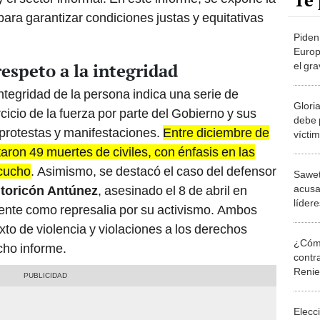
Te 
ra garantizar condiciones justas y equitativas
Piden
Europ
respeto a la integridad
el gra
democ
integridad de la persona indica una serie de
derec
Glori
icio de la fuerza por parte del Gobierno y sus
debe 
protestas y manifestaciones.
Entre diciembre de
víctim
victim
aron 49 muertes de civiles, con énfasis en las
cucho
. Asimismo, se destacó el caso del defensor
Sawet
acusa
toricón Antúnez
, asesinado el 8 de abril en
líder
nte como represalia por su activismo. Ambos
ashén
to de violencia y violaciones a los derechos
¿Cómo
cho informe.
contra
Reni
Elecc