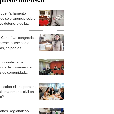
puede interesar
 que Parlamento
eo se pronuncie sobre
ve deterioro de la
racia y el Estado de
ho en Perú
a Cano: “Un congresista
preocuparse por las
as, no por los
arios”
o: condenan a
dos de crímenes de
es de comunidad
inka
 saber si una persona
jo matrimonio civil en
ec?
iones Regionales y