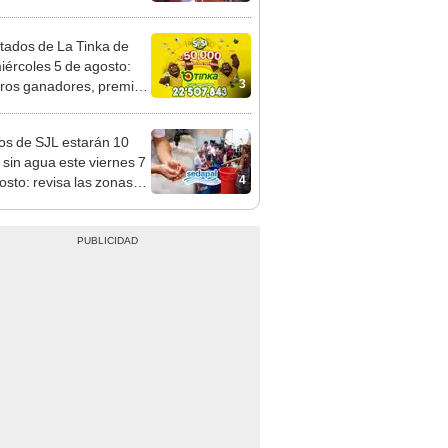
mo en Surco: cámaras
n el hecho
tados de La Tinka de
iércoles 5 de agosto:
3
os ganadores, premios
ozo Millonario, boliyapa,
000 y más
os de SJL estarán 10
 sin agua este viernes 7
4
osto: revisa las zonas
adas, según Sedapal