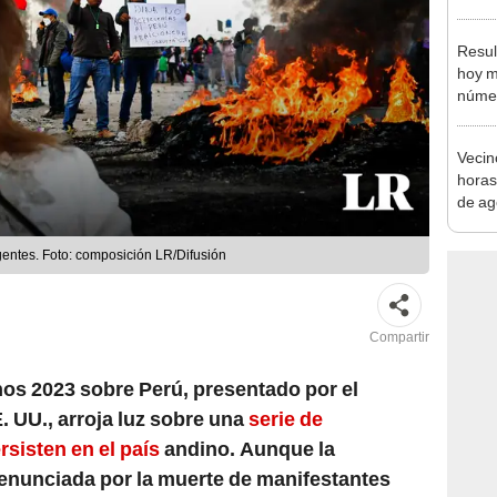
autis
capta
Resul
hoy m
númer
del P
S/50.
Vecin
horas
de ag
afect
entes. Foto: composición LR/Difusión
Compartir
os 2023 sobre Perú, presentado por el
 UU., arroja luz sobre una
serie de
sisten en el país
andino. Aunque la
enunciada por la muerte de manifestantes