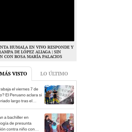
NTA HUMALA EN VIVO RESPONDE Y
RAMPA DE LÓPEZ ALIAGA | SIN
N CON ROSA MARÍA PALACIOS
 MÁS VISTO
LO ÚLTIMO
rabaja el viernes 7 de
o? El Peruano aclara si
1
riado largo tras el
nso del 6 de agosto
n a bachiller en
logía de presunta
2
ión contra niño con