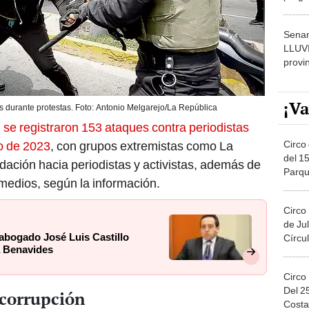
dónde
Senam
LLUV
provi
¡Va
s durante protestas. Foto: Antonio Melgarejo/La República
,
se registraron 153 ataques contra periodistas
Circo 
o de 2023
, con grupos extremistas como La
del 15
dación hacia periodistas y activistas, además de
Parqu
medios, según la información.
Migue
Circo
de Jul
 abogado José Luis Castillo
Círcul
a Benavides
Circo
Del 2
 corrupción
Costa