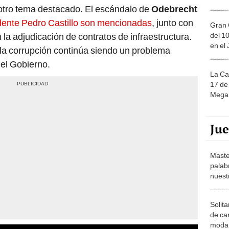
 otro tema destacado. El escándalo de
Odebrecht
idente Pedro Castillo son mencionadas
, junto con
Gran 
del 10
n la adjudicación de contratos de infraestructura.
en el
la corrupción continúa siendo un problema
del Gobierno.
La Ca
17 de 
Mega 
Ju
Maste
palab
nuest
Solita
de ca
moda.