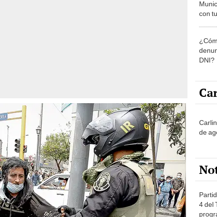
Munic
con tu
miemb
de oct
¿Cómo
la O
denun
DNI?
Car
Carli
de ag
No
Partid
4 del
progr