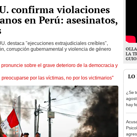
U. confirma violaciones
nos en Perú: asesinatos,
s
. destaca "ejecuciones extrajudiciales creíbles",
OLLA
sión, corrupción gubernamental y violencia de género
LA T
GUIO
ronuncie sobre el grave deterioro de la democracia y
LO
preocuparse por las víctimas, no por los victimarios”
¿Se t
agost
hay fe
desca
Acusa
Psico
agres