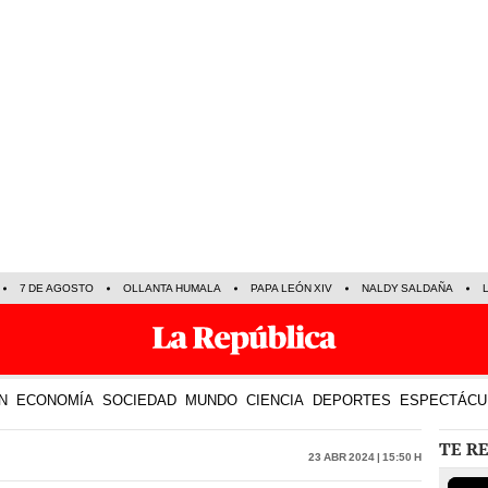
7 DE AGOSTO
OLLANTA HUMALA
PAPA LEÓN XIV
NALDY SALDAÑA
N
ECONOMÍA
SOCIEDAD
MUNDO
CIENCIA
DEPORTES
ESPECTÁCU
TE R
23 Abr 2024 | 15:50 h