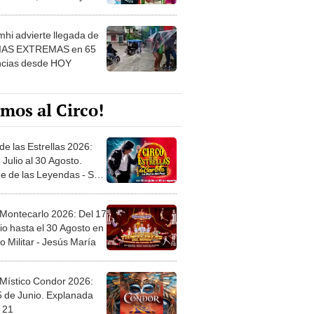
 ver
hi advierte llegada de
IAS EXTREMAS en 65
ncias desde HOY
mos al Circo!
de las Estrellas 2026:
 Julio al 30 Agosto.
e de las Leyendas - San
l
 Montecarlo 2026: Del 17
io hasta el 30 Agosto en
o Militar - Jesús María
 Místico Condor 2026:
5 de Junio. Explanada
 21