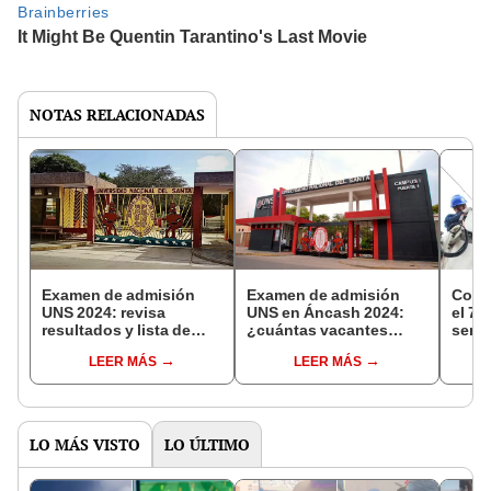
NOTAS RELACIONADAS
Examen de admisión
Examen de admisión
Corte
UNS 2024: revisa
UNS en Áncash 2024:
el 7 
resultados y lista de
¿cuántas vacantes
serán
ingresantes a
ofrece para la prueba de
afect
LEER MÁS
LEER MÁS
Universidad Nacional
este domingo 7 de
hora
del Santa
abril?
LO MÁS VISTO
LO ÚLTIMO