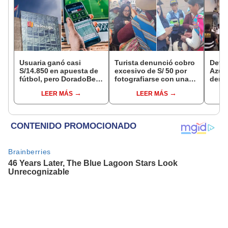
Usuaria ganó casi
Turista denunció cobro
Detie
S/14.850 en apuesta de
excesivo de S/ 50 por
Azul 
fútbol, pero DoradoBet
fotografiarse con una
denu
se negó a pagar:
alpaca en Cusco y
que l
LEER MÁS
LEER MÁS
Indecopi multó a la
Serenazgo recuperó el
polic
empresa con más de S/
dinero
19.000