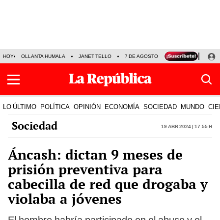
HOY
OLLANTA HUMALA
JANET TELLO
7 DE AGOSTO
TINKA RESULTADOS
LO ÚLTIMO
POLÍTICA
OPINIÓN
ECONOMÍA
SOCIEDAD
MUNDO
CIE
Sociedad
19 Abr 2024 | 17:55 h
Áncash: dictan 9 meses de
prisión preventiva para
cabecilla de red que drogaba y
violaba a jóvenes