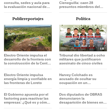
consulta, sedes y aula para
Cieneguilla: caen 28
la evaluación nacional de
presuntos miembros del
este 9 de agosto
'Tren de Aragua' en 'búnker'
durante fiesta de
Publirreportajes
Política
cumpleaños
Electro Oriente impulsa el
Tribunal dio libertad a ocho
desarrollo de la frontera con
militares que justificaron
la construcción de la Central
asesinato de cinco civiles
Solar de San Antonio del
Estrecho
Electro Oriente impulsa
Harvey Colchado es
energía limpia y confiable en
acusado de ocultar su
las fronteras de Loreto
ocupación en un
documento oficial para
alquilar un inmueble a la
El Gobierno apuesta por el
Dos diputados de OBRAS
PNP
factoring para reactivar las
denunciaron la
empresas: ¿Qué es y cómo
desaparición de bienes en el
funciona?
interior de su oficina
parlamentaria