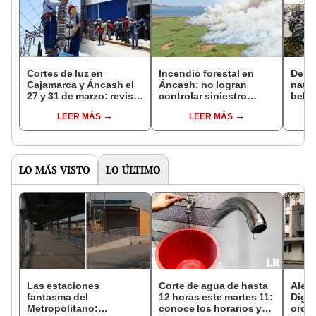
Cortes de luz en
Incendio forestal en
Descu
Cajamarca y Áncash el
Áncash: no logran
natur
27 y 31 de marzo: revisa
controlar siniestro
bella
aquí zonas afectadas y
desde hace 5 horas en
IA: e
LEER MÁS
LEER MÁS
horarios
Chimbote
Sema
LO MÁS VISTO
LO ÚLTIMO
Las estaciones
Corte de agua de hasta
Alert
fantasma del
12 horas este martes 11:
Dige
Metropolitano:
conoce los horarios y
orden