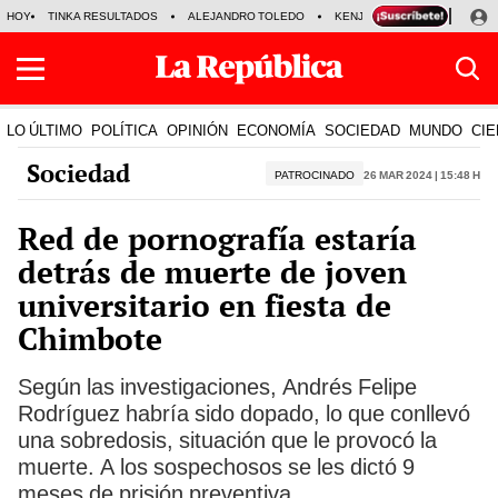
HOY
TINKA RESULTADOS
ALEJANDRO TOLEDO
KENJI FUJIMORI
PRECIO
LO ÚLTIMO
POLÍTICA
OPINIÓN
ECONOMÍA
SOCIEDAD
MUNDO
CIE
Sociedad
PATROCINADO
26 Mar 2024 | 15:48 h
Red de pornografía estaría
detrás de muerte de joven
universitario en fiesta de
Chimbote
Según las investigaciones, Andrés Felipe
Rodríguez habría sido dopado, lo que conllevó
una sobredosis, situación que le provocó la
muerte. A los sospechosos se les dictó 9
meses de prisión preventiva.