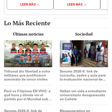
ampliación norte sigue
zonas afectadas en
destr
LEER MÁS
LEER MÁS
inconclusa por falta de
Miraflores, SJL, Los
prod
buses y una adenda
Olivos y más
contr
estancada
riesg
Lo Más Reciente
Últimas noticias
Sociedad
Tribunal dio libertad a ocho
Serums 2026-II: link de
militares que justificaron
consulta, sedes y aula para
asesinato de cinco civiles
la evaluación nacional de
este 9 de agosto
Perú vs Filipinas EN VIVO: a
Hallan sin vida a estudiante
qué hora y dónde ver el
universitario desaparecido
partido por el Mundial sub
en Cañete
17 de Vóley 2026
Serums 2026-II: link de
Megaoperativo en