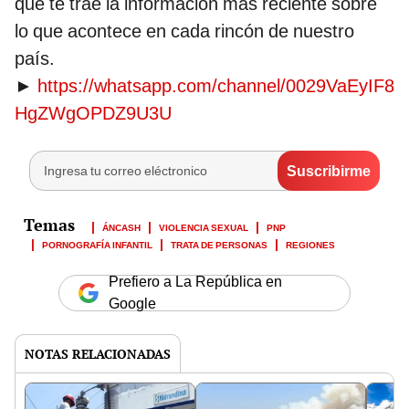
que te trae la información más reciente sobre
lo que acontece en cada rincón de nuestro
país.
►
https://whatsapp.com/channel/0029VaEyIF8
HgZWgOPDZ9U3U
ÁNCASH
VIOLENCIA SEXUAL
PNP
PORNOGRAFÍA INFANTIL
TRATA DE PERSONAS
REGIONES
Prefiero a La República en
Google
NOTAS RELACIONADAS