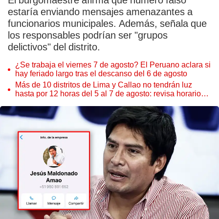
El burgomaestre afirma que número falso
estaría enviando mensajes amenazantes a
funcionarios municipales. Además, señala que
los responsables podrían ser "grupos
delictivos" del distrito.
¿Se trabaja el viernes 7 de agosto? El Peruano aclara si
hay feriado largo tras el descanso del 6 de agosto
Más de 10 distritos de Lima y Callao no tendrán luz
hasta por 12 horas del 5 al 7 de agosto: revisa horarios y
zonas afectadas