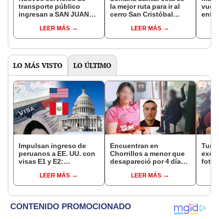
transporte público
la mejor ruta para ir al
vuelv
ingresan a SAN JUAN
cerro San Cristóbal
entér
DE LURIGANCHO:
desde SJL con menos
fue c
LEER MÁS
LEER MÁS
conoce AQUÍ sus
de S/3
centr
nuevas rutas
LO MÁS VISTO
LO ÚLTIMO
Impulsan ingreso de
Encuentran en
Turis
peruanos a EE. UU. con
Chorrillos a menor que
exces
visas E1 y E2:
desapareció por 4 días
fotog
emprendedores y
tras ser captada por
alpa
LEER MÁS
LEER MÁS
pymes serían los más
sujeto que conoció en
seren
beneficiados
Roblox: PNP busca al
dine
implicado