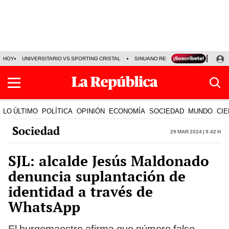
HOY
UNIVERSITARIO VS SPORTING CRISTAL
SINUANO RESULTADOS HOY
CA
LO ÚLTIMO
POLÍTICA
OPINIÓN
ECONOMÍA
SOCIEDAD
MUNDO
CIE
Sociedad
29 Mar 2024 | 9:42 h
SJL: alcalde Jesús Maldonado
denuncia suplantación de
identidad a través de
WhatsApp