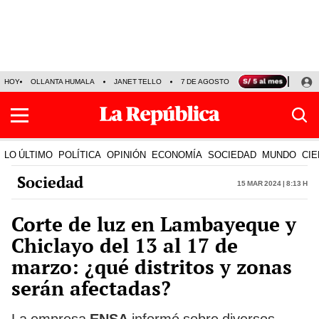
HOY
OLLANTA HUMALA
JANET TELLO
7 DE AGOSTO
TINKA RESULTADOS
LO ÚLTIMO
POLÍTICA
OPINIÓN
ECONOMÍA
SOCIEDAD
MUNDO
CIE
Sociedad
15 Mar 2024 | 8:13 h
Corte de luz en Lambayeque y
Chiclayo del 13 al 17 de
marzo: ¿qué distritos y zonas
serán afectadas?