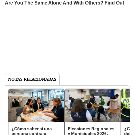
NOTAS RELACIONADAS
¿Cómo saber si una
Elecciones Regionales
¿Cóm
persona contrajo
y Municipales 2026:
denun