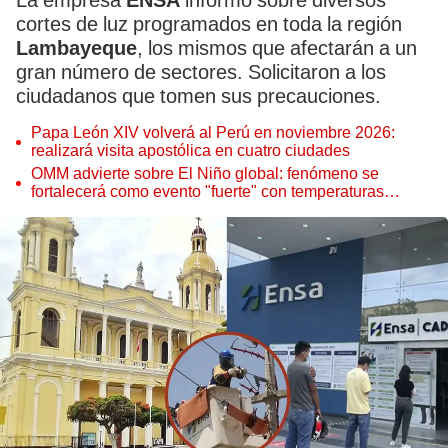
La empresa
ENSA
informó sobre diversos
cortes de luz programados en toda la región
Lambayeque
, los mismos que afectarán a un
gran número de sectores. Solicitaron a los
ciudadanos que tomen sus precauciones.
Papa León XIV volverá al Perú en noviembre 2026:
realizará visita apostólica en cuatro ciudades
OMM advierte sobre El Niño global: fenómeno se
fortalecerá como evento "fuerte" con temperaturas
récord este 2026