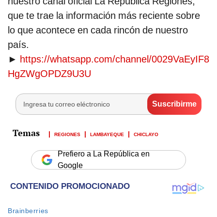
nuestro canal oficial La República Regiones,
que te trae la información más reciente sobre
lo que acontece en cada rincón de nuestro
país.
►
https://whatsapp.com/channel/0029VaEyIF8
HgZWgOPDZ9U3U
REGIONES
LAMBAYEQUE
CHICLAYO
Prefiero a La República en
Google