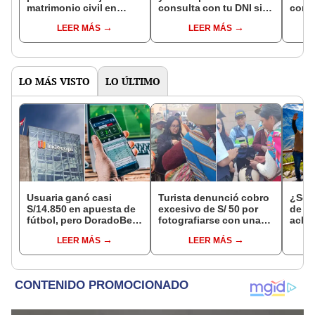
matrimonio civil en
consulta con tu DNI si
con 
Reniec?
fuiste elegido miembro
LEER MÁS
LEER MÁS
de mesa para este 4 de
octubre en el link oficial
de la ONPE
LO MÁS VISTO
LO ÚLTIMO
Usuaria ganó casi
Turista denunció cobro
¿Se t
S/14.850 en apuesta de
excesivo de S/ 50 por
de a
fútbol, pero DoradoBet
fotografiarse con una
aclar
se negó a pagar:
alpaca en Cusco y
largo
LEER MÁS
LEER MÁS
Indecopi multó a la
Serenazgo recuperó el
del 6
empresa con más de S/
dinero
19.000