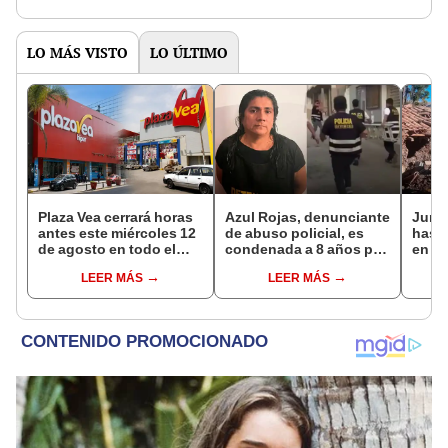
de la ONPE
LO MÁS VISTO
LO ÚLTIMO
Plaza Vea cerrará horas
Azul Rojas, denunciante
Junín
antes este miércoles 12
de abuso policial, es
hasta
de agosto en todo el
condenada a 8 años por
en C
Perú: tiendas atenderán
organización criminal
noch
LEER MÁS
LEER MÁS
hasta las 7 p.m.
en Trujillo