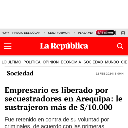
HOY
PRECIO DEL DÓLAR
KENJI FUJIMORI
PLAZA VEA
FERIADOS
KE
LO ÚLTIMO
POLÍTICA
OPINIÓN
ECONOMÍA
SOCIEDAD
MUNDO
CIE
Sociedad
22 Feb 2024 | 8:00 h
Empresario es liberado por
secuestradores en Arequipa: le
sustrajeron más de S/10.000
Fue retenido en contra de su voluntad por
criminales, de acuerdo con las primeras