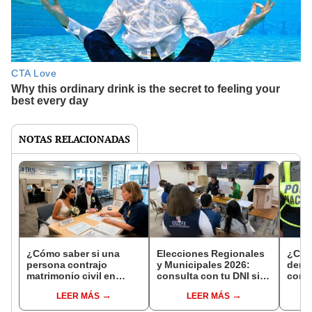
NOTAS RELACIONADAS
¿Cómo saber si una
Elecciones Regionales
¿Cóm
persona contrajo
y Municipales 2026:
denun
matrimonio civil en
consulta con tu DNI si
con 
Reniec?
fuiste elegido miembro
LEER MÁS
LEER MÁS
de mesa para este 4 de
octubre en el link oficial