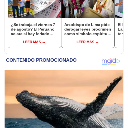
¿Se trabaja el viernes 7
Arzobispo de Lima pide
El Ni
de agosto? El Peruano
derogar leyes procrimen
Lamb
aclara si hay feriado
como símbolo espiritual
tempe
largo tras el descanso
ante la visita del papa
36 °C
LEER MÁS
LEER MÁS
del 6 de agosto
León XIV
prod
palta