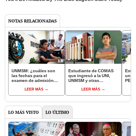
NOTAS RELACIONADAS
UNMSM: ¿cuáles son
Estudiante de COMAS
Esta 
las fechas para el
que ingresó a la UNI,
unive
examen de admisión
UNMSM y otras
PERÚ
2024-II de San Marcos?
universidades con 16
MUND
LEER MÁS
LEER MÁS
años, busca ir a Harvard
UNI 
LO MÁS VISTO
LO ÚLTIMO