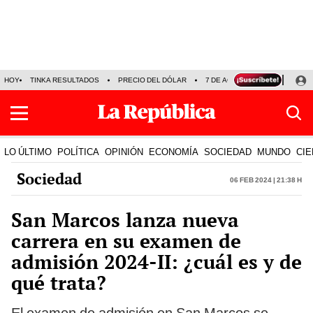
HOY
TINKA RESULTADOS
PRECIO DEL DÓLAR
7 DE AGOSTO
OLLANTA H
LO ÚLTIMO
POLÍTICA
OPINIÓN
ECONOMÍA
SOCIEDAD
MUNDO
CIE
Sociedad
06 Feb 2024 | 21:38 h
San Marcos lanza nueva
carrera en su examen de
admisión 2024-II: ¿cuál es y de
qué trata?