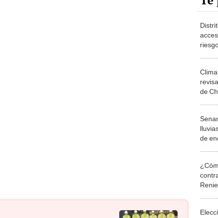
Te 
Distr
acces
riesgo
Clima 
revis
de Chi
Tumb
Senam
lluvia
de ene
¿cuál
¿Cómo
contra
Reni
Elecc