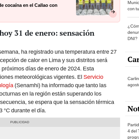
Munic
de cocaína en el Callao con
con tu
miemb
de oct
¿Cómo
la O
hoy 31 de enero: sensación
denun
DNI?
C
 semana, ha registrado una temperatura entre 27
Car
rcepción de calor en Lima y sus distritos será
s próximos días de enero de 2024. Esta
ciones meteorológicas vigentes. El
Servicio
Carli
ología
(Senamhi) ha informado que tanto las
agost
octurnas en la región están superando los
ecuencia, se espera que la sensación térmica
No
 °C durante el día.
Partid
4 del
progr