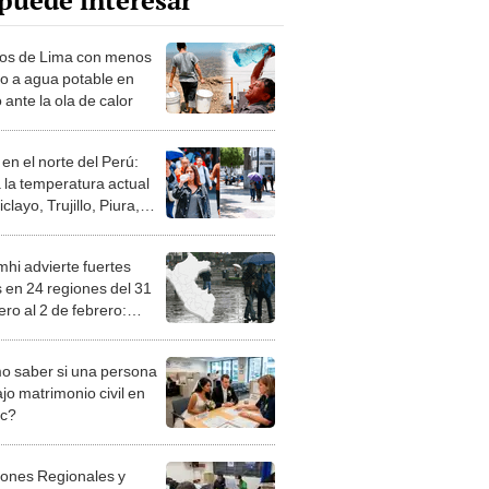
puede interesar
itos de Lima con menos
o a agua potable en
 ante la ola de calor
en el norte del Perú:
a la temperatura actual
clayo, Trujillo, Piura,
es y más
hi advierte fuertes
s en 24 regiones del 31
ro al 2 de febrero:
es son?
 saber si una persona
jo matrimonio civil en
ec?
iones Regionales y