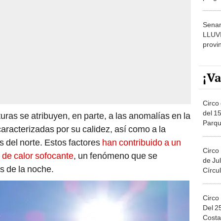
dónde
Senam
LLUV
provi
¡Va
Circo 
del 15
ras se atribuyen, en parte, a las anomalías en la
Parqu
caracterizadas por su calidez, así como a la
Migue
s del norte. Estos factores
han contribuido a un
Circo
 de calor sofocante
, un fenómeno que se
de Jul
s de la noche.
Círcul
Circo
Del 2
Costa