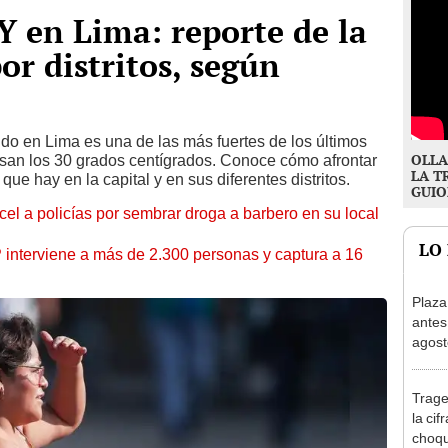
 en Lima: reporte de la
r distritos, según
ndo en Lima es una de las más fuertes de los últimos
OLLA
san los 30 grados centígrados. Conoce cómo afrontar
LA T
ue hay en la capital y en sus diferentes distritos.
GUIO
l a policías por sembrar droga a barbero en su local
LO
nterviene a más de 2.300 personas y captura a 16
Plaza
antes
agost
tiend
p.m.
Trage
la cif
choqu