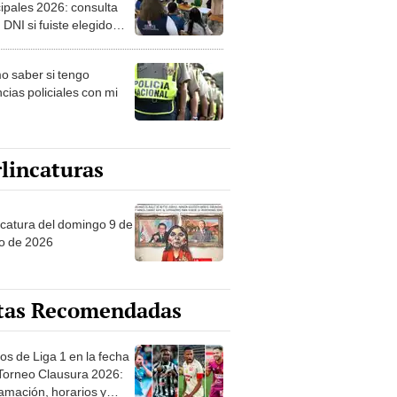
ipales 2026: consulta
 DNI si fuiste elegido
ro de mesa para este 4
ubre en el link oficial de
 saber si tengo
NPE
cias policiales con mi
lincaturas
ncatura del domingo 9 de
o de 2026
tas Recomendadas
os de Liga 1 en la fecha
 Torneo Clausura 2026:
amación, horarios y