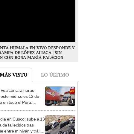
NTA HUMALA EN VIVO RESPONDE Y
RAMPA DE LÓPEZ ALIAGA | SIN
N CON ROSA MARÍA PALACIOS
 MÁS VISTO
LO ÚLTIMO
 Vea cerrará horas
 este miércoles 12 de
1
o en todo el Perú:
as atenderán hasta las 7
dia en Cusco: sube a 13
ra de fallecidos tras
2
e entre miniván y tráiler