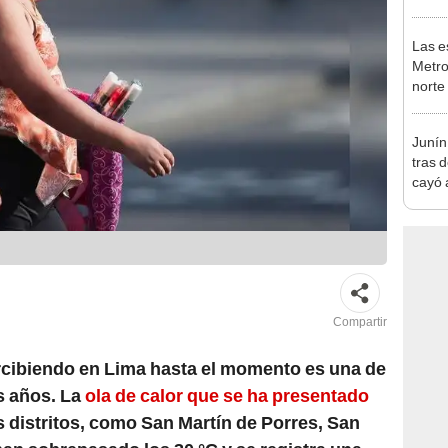
en Es
Las e
Metro
norte
falta
esta
Junín
tras 
cayó 
Carre
Compartir
rcibiendo en Lima hasta el momento es una de
s años. La
ola de calor que se ha presentado
s distritos, como San Martín de Porres, San