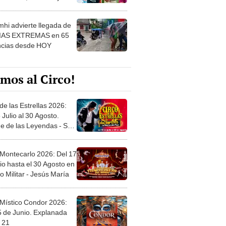
 ver
hi advierte llegada de
IAS EXTREMAS en 65
ncias desde HOY
mos al Circo!
de las Estrellas 2026:
 Julio al 30 Agosto.
e de las Leyendas - San
l
 Montecarlo 2026: Del 17
io hasta el 30 Agosto en
o Militar - Jesús María
 Místico Condor 2026:
5 de Junio. Explanada
 21