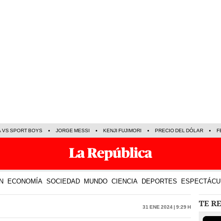
A VS SPORT BOYS
JORGE MESSI
KENJI FUJIMORI
PRECIO DEL DÓLAR
F
N
ECONOMÍA
SOCIEDAD
MUNDO
CIENCIA
DEPORTES
ESPECTÁCU
TE R
31 Ene 2024 | 9:29 h