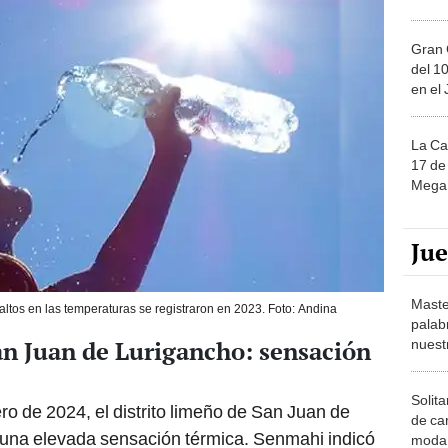
Gran 
del 10
en el
La Ca
17 de 
Mega 
Ju
Maste
ltos en las temperaturas se registraron en 2023. Foto: Andina
palab
n Juan de Lurigancho: sensación
nuest
Solita
ro de 2024, el distrito limeño de San Juan de
de ca
una elevada sensación térmica. Senmahi indicó
moda.