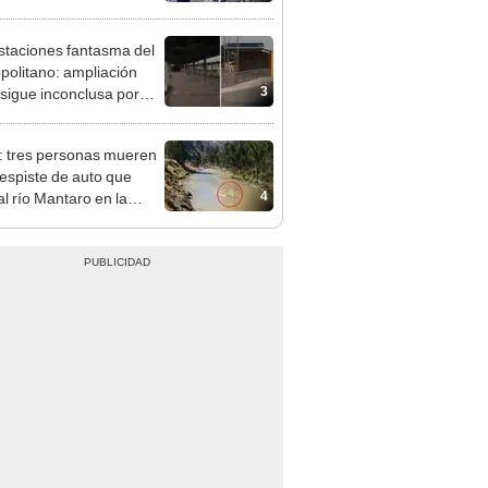
pinar
staciones fantasma del
politano: ampliación
3
 sigue inconclusa por
 de buses y una adenda
ncada
: tres personas mueren
despiste de auto que
4
al río Mantaro en la
tera Central