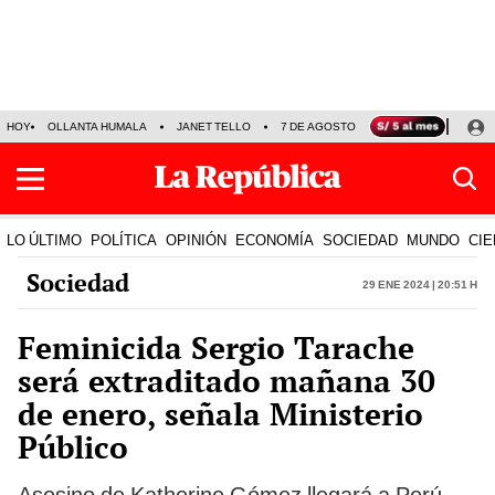
HOY
OLLANTA HUMALA
JANET TELLO
7 DE AGOSTO
TINKA RESULTADOS
LO ÚLTIMO
POLÍTICA
OPINIÓN
ECONOMÍA
SOCIEDAD
MUNDO
CIE
Sociedad
29 Ene 2024 | 20:51 h
Feminicida Sergio Tarache
será extraditado mañana 30
de enero, señala Ministerio
Público