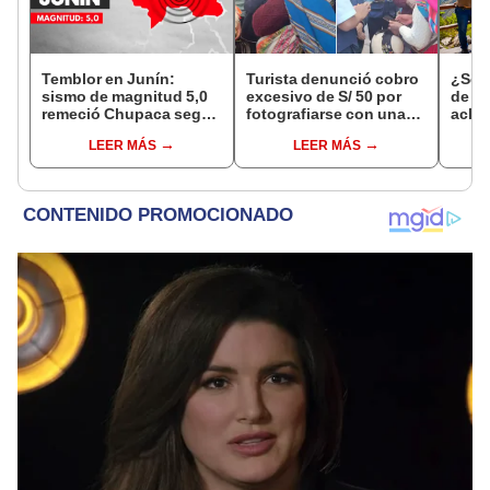
Temblor en Junín:
Turista denunció cobro
¿Se t
sismo de magnitud 5,0
excesivo de S/ 50 por
de a
remeció Chupaca según
fotografiarse con una
aclar
IGP
alpaca en Cusco y
largo
LEER MÁS
LEER MÁS
Serenazgo recuperó el
del 6
dinero