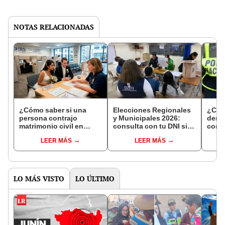
NOTAS RELACIONADAS
¿Cómo saber si una
Elecciones Regionales
¿Cóm
persona contrajo
y Municipales 2026:
denun
matrimonio civil en
consulta con tu DNI si
con 
Reniec?
fuiste elegido miembro
LEER MÁS
LEER MÁS
de mesa para este 4 de
octubre en el link oficial
de la ONPE
LO MÁS VISTO
LO ÚLTIMO