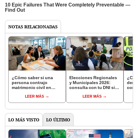
NOTAS RELACIONADAS
¿Cómo saber si una
Elecciones Regionales
¿Cóm
persona contrajo
y Municipales 2026:
denun
matrimonio civil en
consulta con tu DNI si
con 
Reniec?
fuiste elegido miembro
LEER MÁS
LEER MÁS
de mesa para este 4 de
octubre en el link oficial
de la ONPE
LO MÁS VISTO
LO ÚLTIMO