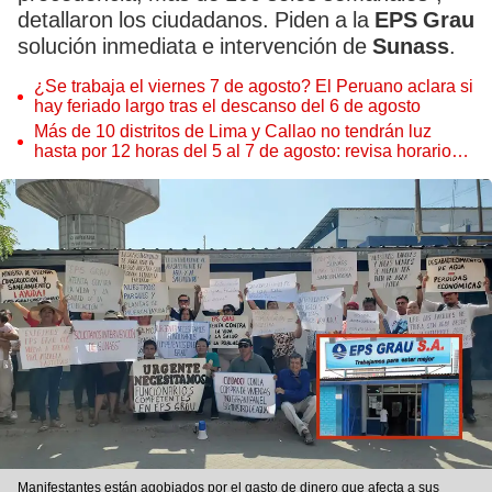
detallaron los ciudadanos. Piden a la
EPS Grau
solución inmediata e intervención de
Sunass
.
¿Se trabaja el viernes 7 de agosto? El Peruano aclara si
hay feriado largo tras el descanso del 6 de agosto
Más de 10 distritos de Lima y Callao no tendrán luz
hasta por 12 horas del 5 al 7 de agosto: revisa horarios y
zonas afectadas
Manifestantes están agobiados por el gasto de dinero que afecta a sus