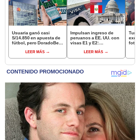
Usuaria ganó casi
Impulsan ingreso de
Turis
S/14.850 en apuesta de
peruanos a EE. UU. con
exces
fútbol, pero DoradoBet
visas E1 y E2:
fotog
se negó a pagar:
emprendedores y
alpa
LEER MÁS
LEER MÁS
Indecopi multó a la
pymes serían los más
seren
empresa con más de S/
beneficiados
dine
19.000