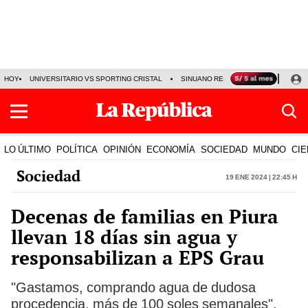
HOY
UNIVERSITARIO VS SPORTING CRISTAL
SINUANO RESULTADOS HOY
CA
LO ÚLTIMO
POLÍTICA
OPINIÓN
ECONOMÍA
SOCIEDAD
MUNDO
CIE
Sociedad
19 Ene 2024 | 22:45 h
Decenas de familias en Piura
llevan 18 días sin agua y
responsabilizan a EPS Grau
"Gastamos, comprando agua de dudosa
procedencia, más de 100 soles semanales",