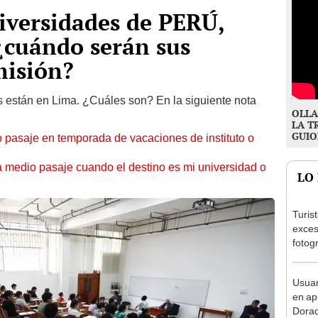
iversidades de PERÚ,
cuándo serán sus
isión?
s están en Lima. ¿Cuáles son? En la siguiente nota
OLLA
LA T
GUIO
o pasaje en temporada de vacaciones de instituto o
ga medio pasaje cuando el destino es mi universidad o
LO
Turis
exces
fotog
en Cu
recup
Usuar
en ap
Dorad