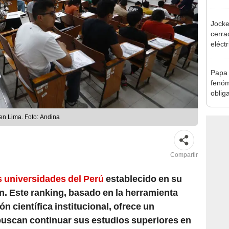
Indec
con m
Jocke
cerrad
eléct
abrir
Papa 
fenóm
oblig
activ
emer
en Lima. Foto: Andina
Compartir
s universidades del Perú
establecido en su
n. Este ranking, basado en la herramienta
ón científica institucional, ofrece un
uscan continuar sus estudios superiores en