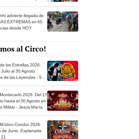
 ver
hi advierte llegada de
IAS EXTREMAS en 65
ncias desde HOY
mos al Circo!
de las Estrellas 2026:
 Julio al 30 Agosto.
e de las Leyendas - San
l
 Montecarlo 2026: Del 17
io hasta el 30 Agosto en
o Militar - Jesús María
 Místico Condor 2026:
5 de Junio. Explanada
 21