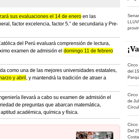
dónde
Senam
zará sus evaluaciones el 14 de enero
en las
LLUV
l, factor excelencia, factor 5.° de secundaria y Pre-
provi
atólica del Perú evaluará comprensión de lectura,
¡Va
óximo examen de admisión el
domingo 11 de febrero
Circo 
a como una de las mejores universidades estatales,
del 15
Parqu
arzo y abril
, y mantendrá la tradición de atraer a
Migue
Circo
Ingeniería llevará a cabo su examen de admisión el
de Jul
ariedad de preguntas que abarcan matemática,
Círcul
aptitud académica, química y física.
Circo
Del 2
Costa