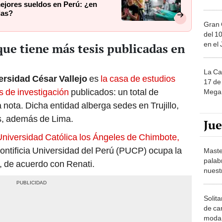
mejores sueldos en Perú: ¿en
las?
Gran 
del 10
en el
que tiene más tesis publicadas en
La Ca
ersidad César Vallejo
es
la casa de estudios
17 de 
s de investigación
publicados: un total de
Mega 
a nota. Dicha entidad alberga sedes en Trujillo,
os, además de Lima.
Ju
Universidad Católica los Ángeles de Chimbote,
Pontificia Universidad del Perú (PUCP) ocupa la
Maste
palab
s, de acuerdo con Renati.
nuest
Solita
de ca
moda.