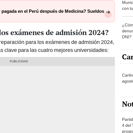
Munic
con tu
r pagada en el Perú después de Medicina? Sueldos
miemb
de oct
¿Cómo
la O
 los exámenes de admisión 2024?
denun
DNI?
 preparación para los exámenes de admisión 2024,
s clave para las cuatro mejores universidades:
Car
Carli
agost
No
Partid
4 del
progr