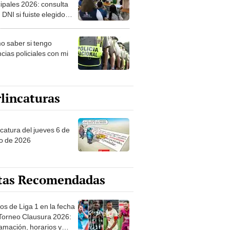
ipales 2026: consulta
 DNI si fuiste elegido
ro de mesa para este 4
ubre en el link oficial de
 saber si tengo
NPE
cias policiales con mi
lincaturas
ncatura del jueves 6 de
o de 2026
tas Recomendadas
os de Liga 1 en la fecha
 Torneo Clausura 2026:
amación, horarios y