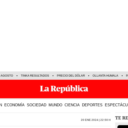
E AGOSTO
TINKA RESULTADOS
PRECIO DEL DÓLAR
OLLANTA HUMALA
P
N
ECONOMÍA
SOCIEDAD
MUNDO
CIENCIA
DEPORTES
ESPECTÁCU
TE R
20 Ene 2024 | 22:50 h