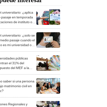
puede interesar
 universitario: ¿aplica
 pasaje en temporada
aciones de instituto o
rsidad?
 universitario: ¿solo se
medio pasaje cuando el
no es mi universidad o
uto?
versidades públicas
ntran el 31% del
puesto del MEF a la
ción: UNMSM lidera la
 saber si una persona
jo matrimonio civil en
ec?
iones Regionales y