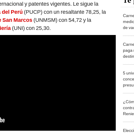
Te 
ternacional y patentes vigentes. Le sigue la
a del Perú
(PUCP) con un resaltante 78,25, la
Carnet
e San Marcos
(UNMSM) con 54,72 y la
medio
iería
(UNI) con 25,30.
de vac
unive
Carnet
paga 
desti
instit
5 uni
conce
presu
educa
lista
¿Cómo
contra
Reni
Elecc