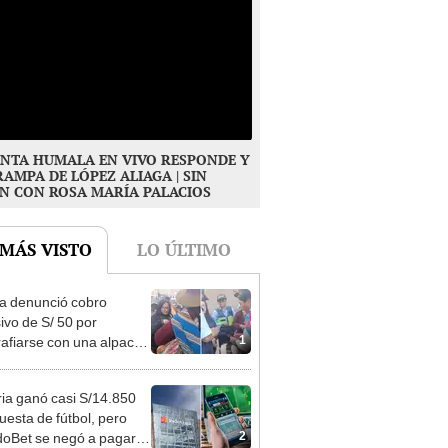
NTA HUMALA EN VIVO RESPONDE Y
RAMPA DE LÓPEZ ALIAGA | SIN
N CON ROSA MARÍA PALACIOS
 MÁS VISTO
LO ÚLTIMO
ta denunció cobro
ivo de S/ 50 por
1
rafiarse con una alpaca
sco y Serenazgo
eró el dinero
ia ganó casi S/14.850
uesta de fútbol, pero
2
oBet se negó a pagar: