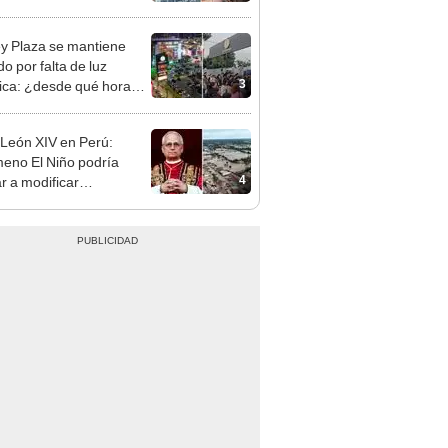
opi multó a la empresa
ás de S/ 19.000
y Plaza se mantiene
o por falta de luz
3
rica: ¿desde qué hora
á el centro comercial?
León XIV en Perú:
eno El Niño podría
4
ar a modificar
idades si surge una
gencia