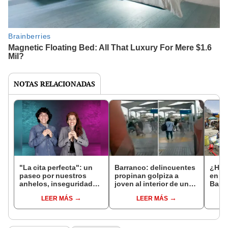
NOTAS RELACIONADAS
"La cita perfecta": un
Barranco: delincuentes
¿Habr
paseo por nuestros
propinan golpiza a
en la
anhelos, inseguridades
joven al interior de una
Barra
y deseos
estación del
este
LEER MÁS
LEER MÁS
Metropolitano