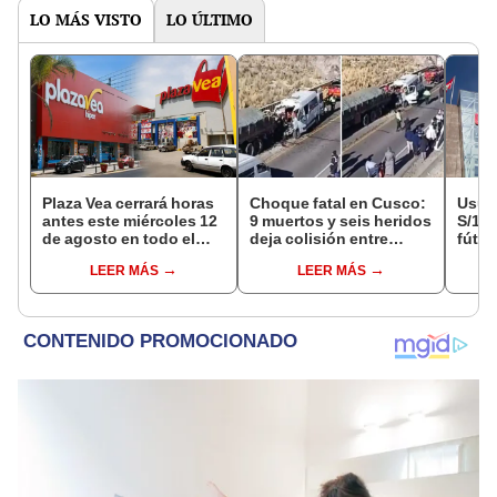
LO MÁS VISTO
LO ÚLTIMO
Plaza Vea cerrará horas
Choque fatal en Cusco:
Usuar
antes este miércoles 12
9 muertos y seis heridos
S/14.
de agosto en todo el
deja colisión entre
fútbo
Perú: tiendas atenderán
minivan y camión en
se ne
LEER MÁS
LEER MÁS
hasta las 7 p.m.
Espinar
Indec
empr
19.0