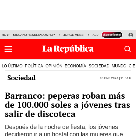
HOY
SINUANO RESULTADOS HOY
JORGE MESSI
ALIANZA LIMA VS SPORT BO
LO ÚLTIMO
POLÍTICA
OPINIÓN
ECONOMÍA
SOCIEDAD
MUNDO
CIE
Sociedad
09 Ene 2024 | 11:54 h
Barranco: peperas roban más
de 100.000 soles a jóvenes tras
salir de discoteca
Después de la noche de fiesta, los jóvenes
decidieron ir a un hostal con las mujeres que