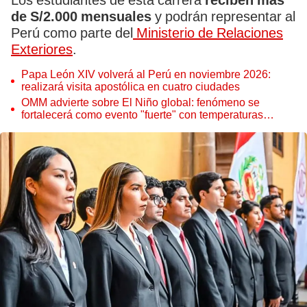
Los estudiantes de esta carrera
reciben más
de S/2.000 mensuales
y podrán representar al
Perú como parte del
Ministerio de Relaciones
Exteriores
.
Papa León XIV volverá al Perú en noviembre 2026:
realizará visita apostólica en cuatro ciudades
OMM advierte sobre El Niño global: fenómeno se
fortalecerá como evento "fuerte" con temperaturas
récord este 2026