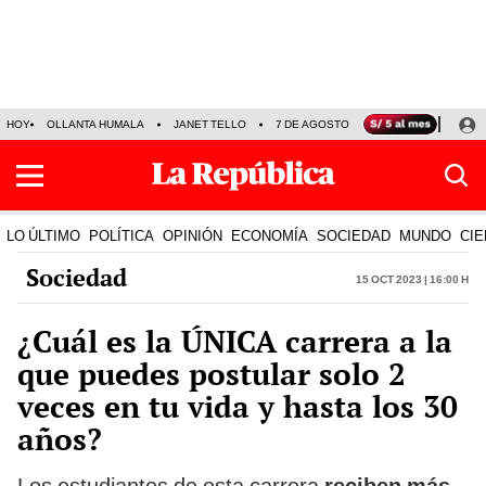
HOY
OLLANTA HUMALA
JANET TELLO
7 DE AGOSTO
TINKA RESULTADOS
LO ÚLTIMO
POLÍTICA
OPINIÓN
ECONOMÍA
SOCIEDAD
MUNDO
CIE
Sociedad
15 Oct 2023 | 16:00 h
¿Cuál es la ÚNICA carrera a la
que puedes postular solo 2
veces en tu vida y hasta los 30
años?