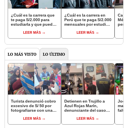
¿Cuál es la carrera que
¿Cuál es la carrera en
Canci
te paga S/2.000 para
Perú que te paga S/2.000
Méxic
estudiarla y que puedes
mensuales por estudiar
perua
terminar en solo 2
y te permite viajar por el
a su 
LEER MÁS
LEER MÁS
años?
mundo?
LO MÁS VISTO
LO ÚLTIMO
Turista denunció cobro
Detienen en Trujillo a
Jocke
excesivo de S/ 50 por
Azul Rojas Marín,
manti
fotografiarse con una
denunciante del caso
falta
alpaca en Cusco y
que llevó a prisión a tres
¿desd
LEER MÁS
LEER MÁS
Serenazgo recuperó el
policías
el ce
dinero