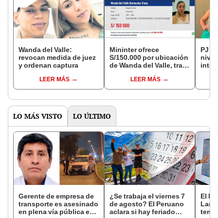
Wanda del Valle:
Mininter ofrece
PJ or
revocan medida de juez
S/150.000 por ubicación
nivel
y ordenan captura
de Wanda del Valle, tras
inte
amenazas de muerte a
del V
LEER MÁS
LEER MÁS
coronel PNP
TikTo
LO MÁS VISTO
LO ÚLTIMO
Gerente de empresa de
¿Se trabaja el viernes 7
El Ni
transporte es asesinado
de agosto? El Peruano
Lamb
en plena vía pública en
aclara si hay feriado
tempe