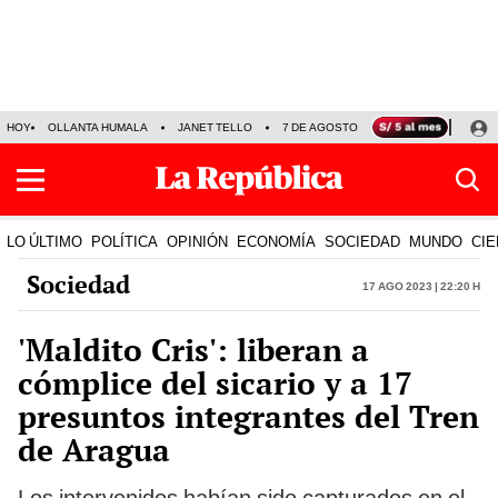
HOY
OLLANTA HUMALA
JANET TELLO
7 DE AGOSTO
TINKA RESULTADOS
LO ÚLTIMO
POLÍTICA
OPINIÓN
ECONOMÍA
SOCIEDAD
MUNDO
CIE
Sociedad
17 Ago 2023 | 22:20 h
'Maldito Cris': liberan a
cómplice del sicario y a 17
presuntos integrantes del Tren
de Aragua