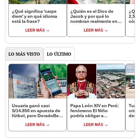
¿Qué significa 'carpe
¿Quién es el Dios de
¿Qué 
diem' y en qué idioma
Jacob y por qué lo
2,5 g
está la frase?
nombran realmente en
cómo 
el himno nacional del
LEER MÁS
LEER MÁS
Perú?
LO MÁS VISTO
LO ÚLTIMO
Usuaria ganó casi
Papa León XIV en Perú:
Tumb
S/14.850 en apuesta de
fenómeno El Niño
crimi
fútbol, pero DoradoBet
podría obligar a
desli
se negó a pagar:
modificar actividades si
Puert
LEER MÁS
LEER MÁS
Indecopi multó a la
surge una emergencia
empresa con más de S/
19.000