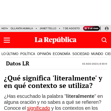
HOY
OLLANTA HUMALA
JANET TELLO
7 DE AGOSTO
TINKA RESULTADOS
LO ÚLTIMO
POLÍTICA
OPINIÓN
ECONOMÍA
SOCIEDAD
MUNDO
CIE
Datos LR
03 Ago 2023 | 8:50 h
¿Qué significa 'literalmente' y
en qué contexto se utiliza?
¿Has escuchado la palabra "
literalmente
" en
alguna oración y no sabes a qué se refieren?
Conoce el
significado
y los contextos en los