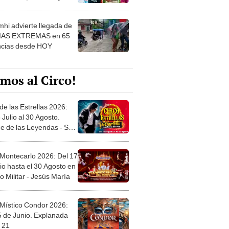
 ver
hi advierte llegada de
IAS EXTREMAS en 65
ncias desde HOY
mos al Circo!
de las Estrellas 2026:
 Julio al 30 Agosto.
e de las Leyendas - San
l
 Montecarlo 2026: Del 17
io hasta el 30 Agosto en
o Militar - Jesús María
 Místico Condor 2026:
5 de Junio. Explanada
 21