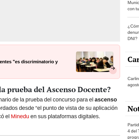
Munic
con tu
miemb
de oct
¿Cómo
la O
denun
DNI?
Car
ntes "es discriminatorio y
Carli
agost
 la prueba del Ascenso Docente?
mario de la prueba del concurso para el
ascenso
No
dados desde “el punto de vista de su aplicación
có el
Minedu
en sus plataformas digitales.
Partid
4 del
progr