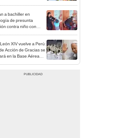
cción de mango y palta
n a bachiller en
logía de presunta
3
ión contra niño con
mo en Surco: cámaras
n el hecho
León XIV vuelve a Perú:
de Acción de Gracias se
4
zará en la Base Aérea
Palmas