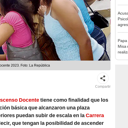
produ
Acusa
Psico
agres
autis
capta
Papa 
Misa 
reali
Las 
cente 2023. Foto: La República
Compartir
scenso Docente
tiene como finalidad que los
ción básica que alcanzaron una plaza
riores puedan subir de escala en la
Carrera
ecir, que tengan la posibilidad de ascender