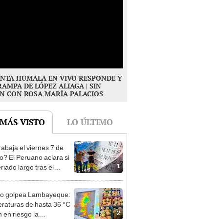
NTA HUMALA EN VIVO RESPONDE Y
RAMPA DE LÓPEZ ALIAGA | SIN
N CON ROSA MARÍA PALACIOS
 MÁS VISTO
LO ÚLTIMO
rabaja el viernes 7 de
o? El Peruano aclara si
1
riado largo tras el
nso del 6 de agosto
ño golpea Lambayeque:
raturas de hasta 36 °C
2
 en riesgo la