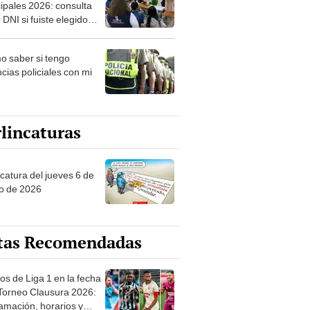
ipales 2026: consulta
 DNI si fuiste elegido
ro de mesa para este 4
ubre en el link oficial de
 saber si tengo
NPE
cias policiales con mi
lincaturas
ncatura del jueves 6 de
o de 2026
tas Recomendadas
os de Liga 1 en la fecha
 Torneo Clausura 2026:
amación, horarios y