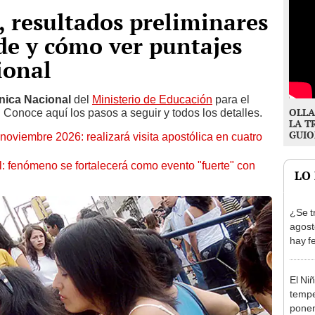
 resultados preliminares
de y cómo ver puntajes
ional
nica Nacional
del
Ministerio de Educación
para el
OLLA
. Conoce aquí los pasos a seguir y todos los detalles.
LA T
GUIO
oviembre 2026: realizará visita apostólica en cuatro
: fenómeno se fortalecerá como evento "fuerte" con
LO
¿Se t
agost
hay fe
desca
El Ni
tempe
ponen