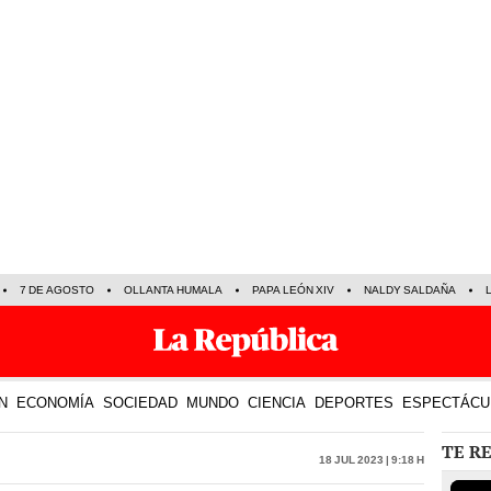
7 DE AGOSTO
OLLANTA HUMALA
PAPA LEÓN XIV
NALDY SALDAÑA
N
ECONOMÍA
SOCIEDAD
MUNDO
CIENCIA
DEPORTES
ESPECTÁCU
TE R
18 Jul 2023 | 9:18 h