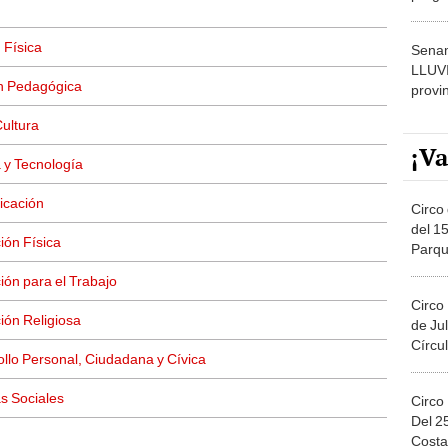
dónde
 Física
Senam
LLUV
ón Pedagógica
provi
Cultura
¡Va
 y Tecnología
icación
Circo 
del 15
ión Física
Parqu
Migue
ón para el Trabajo
Circo
ión Religiosa
de Jul
Círcul
llo Personal, Ciudadana y Cívica
s Sociales
Circo
Del 2
Costa