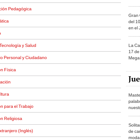
ción Pedagógica
Gran 
ática
del 10
en el
o
La Ca
Tecnología y Salud
17 de 
lo Personal y Ciudadano
Mega 
n Física
Ju
ación
ltura
Maste
palab
n para el Trabajo
nuest
n Religiosa
Solita
tranjero (Inglés)
de ca
moda.