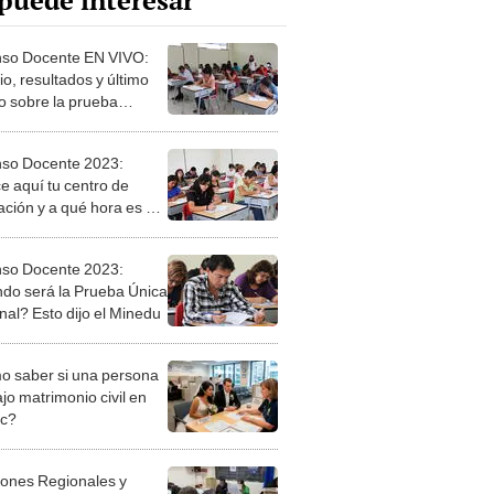
puede interesar
so Docente EN VIVO:
o, resultados y último
o sobre la prueba
nal
so Docente 2023:
e aquí tu centro de
ación y a qué hora es el
en
so Docente 2023:
do será la Prueba Única
nal? Esto dijo el Minedu
 saber si una persona
jo matrimonio civil en
ec?
iones Regionales y