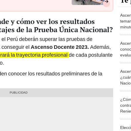
Te 
Ascen
de y cómo ver los resultados
temari
minut
tajes de la Prueba Única Nacional?
nacio
 el Perú deberán superar las pruebas de
Ascen
 conseguir el
Ascenso Docente 2023.
Además,
conoc
ará la trayectoria profesional
de cada postulante
evalu
exam
o.
Ascen
en conocer los resultados preliminares de la
¿cuán
Nacio
¿Cómo
contra
Reni
Elecc