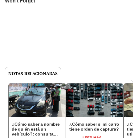
NOTAS RELACIONADAS
¿Cómo saber a nombre
¿Cómo saber si mi carro
¿Cóm
de quién está un
tiene orden de captura?
tien
vehículo?: consulta
utili