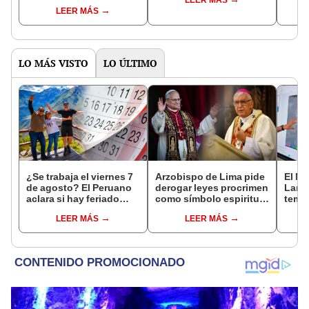
LEER MÁS
GRATIS
LEER MÁS
LO MÁS VISTO
LO ÚLTIMO
¿Se trabaja el viernes 7
Arzobispo de Lima pide
El Ni
de agosto? El Peruano
derogar leyes procrimen
Lamb
aclara si hay feriado
como símbolo espiritual
tempe
largo tras el descanso
ante la visita del papa
36 °C
LEER MÁS
LEER MÁS
del 6 de agosto
León XIV
prod
palta