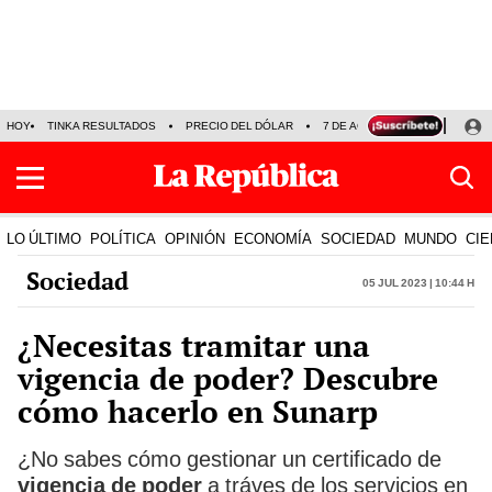
HOY
TINKA RESULTADOS
PRECIO DEL DÓLAR
7 DE AGOSTO
OLLANTA H
LO ÚLTIMO
POLÍTICA
OPINIÓN
ECONOMÍA
SOCIEDAD
MUNDO
CIE
Sociedad
05 Jul 2023 | 10:44 h
¿Necesitas tramitar una
vigencia de poder? Descubre
cómo hacerlo en Sunarp
¿No sabes cómo gestionar un certificado de
vigencia de poder
a tráves de los servicios en