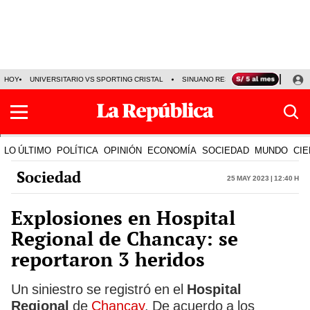
HOY
UNIVERSITARIO VS SPORTING CRISTAL
SINUANO RESULTADOS HOY
CA
LO ÚLTIMO
POLÍTICA
OPINIÓN
ECONOMÍA
SOCIEDAD
MUNDO
CIE
Sociedad
25 May 2023 | 12:40 h
Explosiones en Hospital
Regional de Chancay: se
reportaron 3 heridos
Un siniestro se registró en el
Hospital
Regional
de
Chancay
. De acuerdo a los