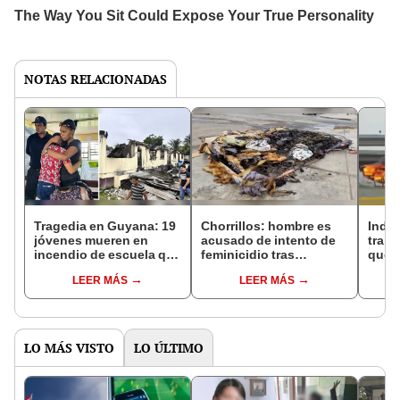
NOTAS RELACIONADAS
Tragedia en Guyana: 19
Chorrillos: hombre es
Inde
jóvenes mueren en
acusado de intento de
trans
incendio de escuela que
feminicidio tras
quem
pudo ser intencional
incendiar casa de su
gene
LEER MÁS
LEER MÁS
expareja
tran
LO MÁS VISTO
LO ÚLTIMO