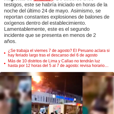
testigos, este se habría iniciado en horas de la
noche del último 24 de mayo. Asimismo, se
reportan constantes explosiones de balones de
oxígenos dentro del establecimiento.
Lamentablemente, este es el segundo
incidente que se presenta en menos de 2
años.
¿Se trabaja el viernes 7 de agosto? El Peruano aclara si
hay feriado largo tras el descanso del 6 de agosto
Más de 10 distritos de Lima y Callao no tendrán luz
hasta por 12 horas del 5 al 7 de agosto: revisa horarios y
zonas afectadas