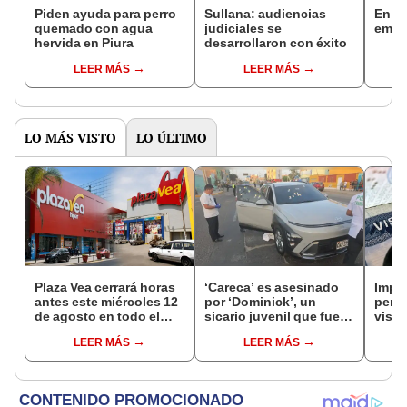
Piden ayuda para perro
Sullana: audiencias
En La
quemado con agua
judiciales se
emer
hervida en Piura
desarrollaron con éxito
LEER MÁS
LEER MÁS
LO MÁS VISTO
LO ÚLTIMO
Plaza Vea cerrará horas
‘Careca’ es asesinado
Impu
antes este miércoles 12
por ‘Dominick’, un
perua
de agosto en todo el
sicario juvenil que fue
visas
Perú: tiendas atenderán
capturado tras el crimen
empr
LEER MÁS
LEER MÁS
hasta las 7 p.m.
pyme
bene