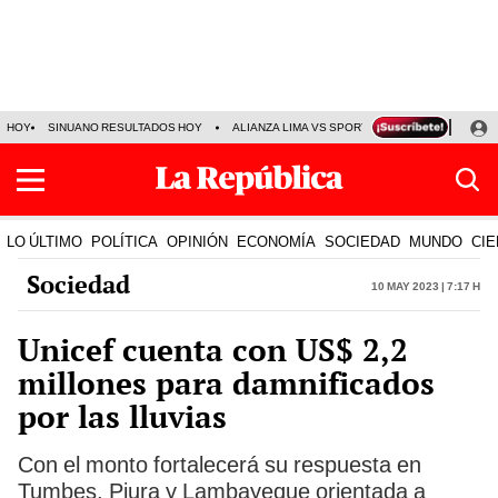
HOY
SINUANO RESULTADOS HOY
ALIANZA LIMA VS SPORT BOYS
JORGE MES
LO ÚLTIMO
POLÍTICA
OPINIÓN
ECONOMÍA
SOCIEDAD
MUNDO
CIE
Sociedad
10 May 2023 | 7:17 h
Unicef cuenta con US$ 2,2
millones para damnificados
por las lluvias
Con el monto fortalecerá su respuesta en
Tumbes, Piura y Lambayeque orientada a