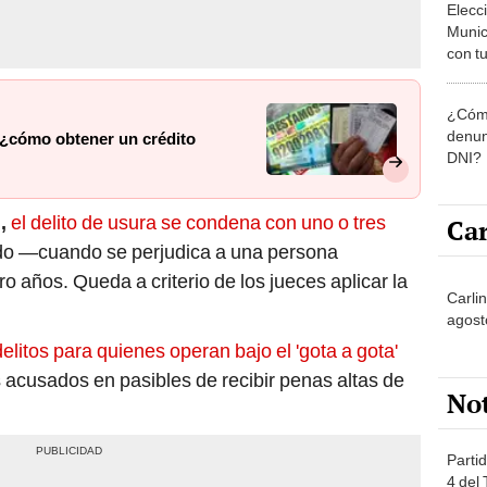
Munic
con tu
miemb
de oct
¿Cómo
la O
denun
: ¿cómo obtener un crédito
DNI?
,
el delito de usura se condena con uno o tres
Car
ado —cuando se perjudica a una persona
o años. Queda a criterio de los jueces aplicar la
Carlin
agost
elitos para quienes operan bajo el 'gota a gota'
s acusados en pasibles de recibir penas altas de
No
Partid
4 del
progr