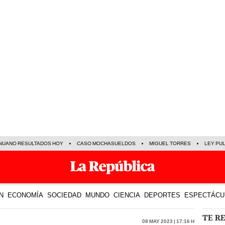
NUANO RESULTADOS HOY
CASO MOCHASUELDOS
MIGUEL TORRES
LEY PU
N
ECONOMÍA
SOCIEDAD
MUNDO
CIENCIA
DEPORTES
ESPECTÁCU
TE R
08 May 2023 | 17:16 h