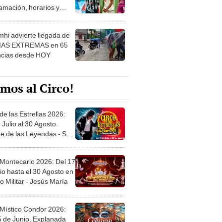
 ver
hi advierte llegada de
IAS EXTREMAS en 65
ncias desde HOY
mos al Circo!
de las Estrellas 2026:
 Julio al 30 Agosto.
e de las Leyendas - San
l
 Montecarlo 2026: Del 17
io hasta el 30 Agosto en
o Militar - Jesús María
 Místico Condor 2026:
5 de Junio. Explanada
 21