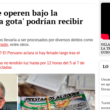
 operen bajo la
a gota' podrían recibir
os llevaría a ser procesados por diversos delitos como
OLLA
rsión,
entre otros.
LA T
GUIO
 El Peruano aclara si hay feriado largo tras el
ao no tendrán luz hasta por 12 horas del 5 al 7 de
LO
ectadas
Usuar
en ap
Dorad
Indec
con m
Turis
exces
fotog