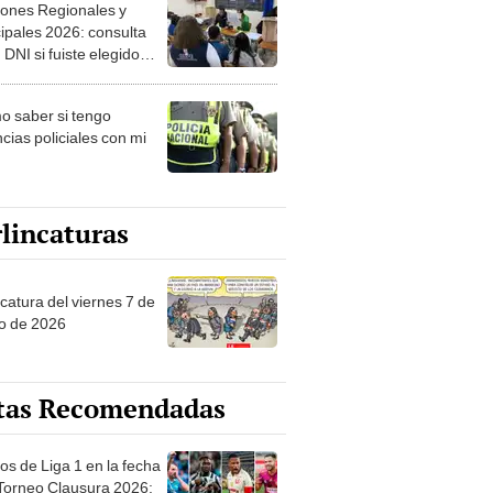
ipales 2026: consulta
 DNI si fuiste elegido
ro de mesa para este 4
ubre en el link oficial de
 saber si tengo
NPE
cias policiales con mi
lincaturas
catura del viernes 7 de
o de 2026
tas Recomendadas
os de Liga 1 en la fecha
 Torneo Clausura 2026:
amación, horarios y