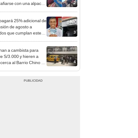
sco: serenazgo
eró el dinero
agará 25% adicional de
nsión de agosto a
3
ados que cumplan este
sito: ¿cómo saber si soy
iciario?
nan a cambista para
le S/3.000 y hieren a
4
 cerca al Barrio Chino en
 Cercado