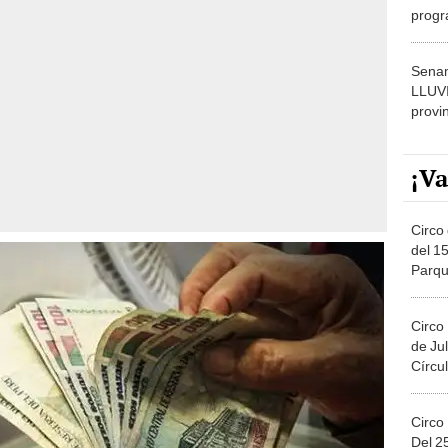
dónde
Senam
LLUV
provi
¡Va
Circo 
del 15
Parqu
Migue
Circo
de Jul
Círcul
Circo
Del 2
Costa