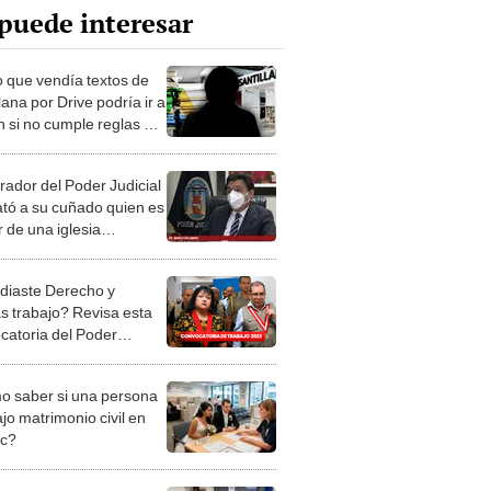
puede interesar
o que vendía textos de
lana por Drive podría ir a
n si no cumple reglas de
cta
rador del Poder Judicial
ató a su cuñado quien es
 de una iglesia
élica
diaste Derecho y
s trabajo? Revisa esta
catoria del Poder
ial con sueldos desde
72
 saber si una persona
jo matrimonio civil en
ec?
iones Regionales y