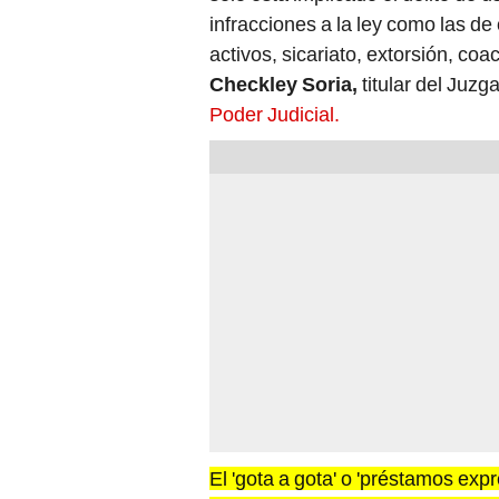
infracciones a la ley como las de
activos, sicariato, extorsión, coa
Checkley Soria,
titular del Juz
Poder Judicial.
El 'gota a gota' o 'préstamos exp
permite el acceso a un crédito inf