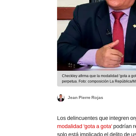
Checkley afirma que la modalidad 'gota a g
perpetua. Foto: composición La República/M
Jean Pierre Rojas
Los delincuentes que integren o
modalidad 'gota a gota'
podrían r
solo está implicado el delito de u