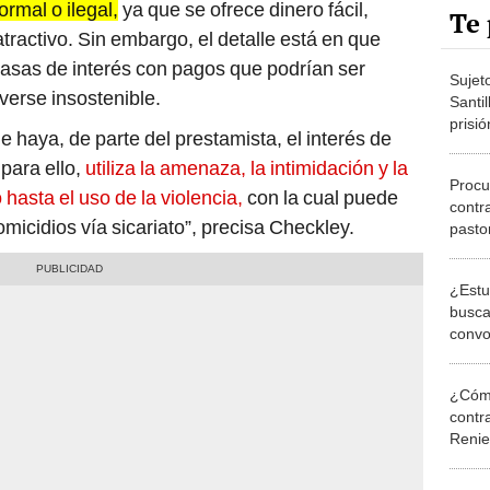
Te 
atractivo. Sin embargo, el detalle está en que
tasas de interés con pagos que podrían ser
Sujet
lverse insostenible.
Santil
prisió
e haya, de parte del prestamista, el interés de
condu
 para ello,
utiliza la amenaza, la intimidación y la
Procu
 hasta el uso de la violencia,
con la cual puede
contr
micidios vía sicariato”, precisa Checkley.
pastor
evang
¿Estu
busca
convo
Judic
S/2.5
¿Cómo
contra
Reni
Elecc