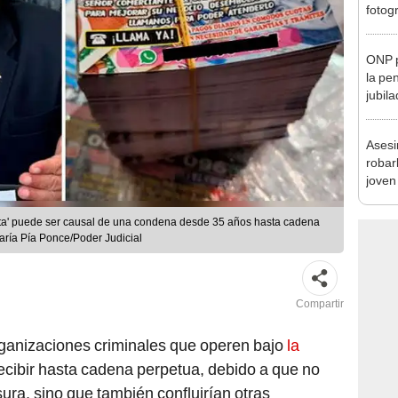
en Cu
recup
ONP p
la pe
jubil
requi
benef
Asesi
robar
joven
Lima
ota' puede ser causal de una condena desde 35 años hasta cadena
aría Pía Ponce/Poder Judicial
Compartir
rganizaciones criminales que operen bajo
la
ecibir hasta cadena perpetua, debido a que no
sura, sino que también confluirían otras