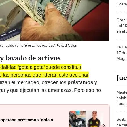
Gran 
del 10
en el
s conocido como 'préstamos express'. Foto: difusión
La Ca
17 de 
y lavado de activos
Mega 
dalidad 'gota a gota' puede constituir
 las personas que lideran este accionar
Ju
lizan el mercadeo, ofrecen los
préstamos
y
rar y que ejecutan las amenazas. Pero eso no
Maste
palab
nuest
Solita
 operaba préstamos ‘gota a
de ca
moda.