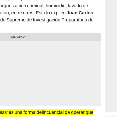
 organización criminal, homicidio, lavado de
cción, entre otros. Esto lo explicó
Juan Carlos
gado Supremo de Investigación Preparatoria del
ress' es una forma delincuencial de operar que
ormal o ilegal,
ya que se ofrece dinero fácil,