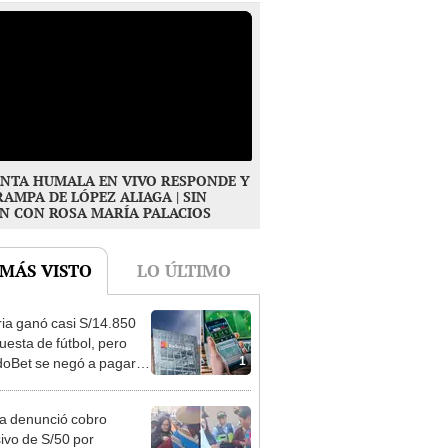
NTA HUMALA EN VIVO RESPONDE Y
RAMPA DE LÓPEZ ALIAGA | SIN
N CON ROSA MARÍA PALACIOS
 MÁS VISTO
LO ÚLTIMO
ia ganó casi S/14.850
uesta de fútbol, pero
1
oBet se negó a pagar:
opi multó a la empresa
ás de S/ 19.000
ta denunció cobro
ivo de S/50 por
2
rafiarse con una alpaca