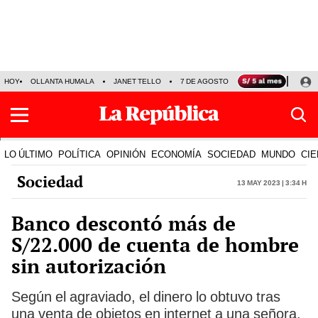
HOY
OLLANTA HUMALA
JANET TELLO
7 DE AGOSTO
TINKA RESULTADOS
LO ÚLTIMO
POLÍTICA
OPINIÓN
ECONOMÍA
SOCIEDAD
MUNDO
CIE
Sociedad
13 May 2023 | 3:34 h
Banco descontó más de
S/22.000 de cuenta de hombre
sin autorización
Según el agraviado, el dinero lo obtuvo tras
una venta de objetos en internet a una señora,