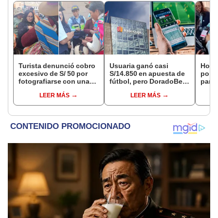
Turista denunció cobro
Usuaria ganó casi
Homb
excesivo de S/ 50 por
S/14.850 en apuesta de
por f
fotografiarse con una
fútbol, pero DoradoBet
para 
alpaca en Cusco y
se negó a pagar:
en A
LEER MÁS
LEER MÁS
Serenazgo recuperó el
Indecopi multó a la
clien
dinero
empresa con más de S/
19.000