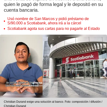
quien le pagó de forma legal y le depositó en su
cuenta bancaria.
Usó nombre de San Marcos y pidió préstamo de
S/90.000 a Scotiabank, ahora irá a la cárcel
Scotiabank agota sus cartas para no pagarle al Estado
Christian Durand exige una solución al banco. Foto: composición / difusión /
Christian Durand