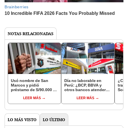
NOTAS RELACIONADAS
Usó nombre de San
Día no laborable en
¿Cuá
Marcos y pidió
Perú: ¿BCP, BBVA y
traba
préstamo de S/90.000 a
otros bancos atenderán
Scot
Scotiabank, ahora irá a
este 26 de diciembre?
LEER MÁS
LEER MÁS
la cárcel
LO MÁS VISTO
LO ÚLTIMO