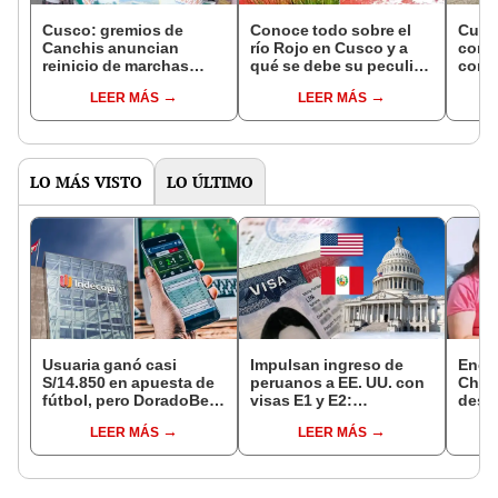
Cusco: gremios de
Conoce todo sobre el
Cusco
Canchis anuncian
río Rojo en Cusco y a
const
reinicio de marchas
qué se debe su peculiar
cons
contra Gobierno central
color
está
LEER MÁS
LEER MÁS
LO MÁS VISTO
LO ÚLTIMO
Usuaria ganó casi
Impulsan ingreso de
Encu
S/14.850 en apuesta de
peruanos a EE. UU. con
Chorr
fútbol, pero DoradoBet
visas E1 y E2:
desap
se negó a pagar:
emprendedores y
tras 
LEER MÁS
LEER MÁS
Indecopi multó a la
pymes serían los más
sujet
empresa con más de S/
beneficiados
Robl
19.000
impl