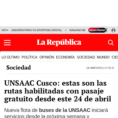
HOY
UNIVERSITARIO VS SPORTING CRISTAL
SINUANO RESULTADOS HOY
CA
LO ÚLTIMO
POLÍTICA
OPINIÓN
ECONOMÍA
SOCIEDAD
MUNDO
CIE
Sociedad
18 Abr 2023 | 17:31 h
UNSAAC Cusco: estas son las
rutas habilitadas con pasaje
gratuito desde este 24 de abril
Nueva flota de
buses de la
UNSAAC
iniciará
servicios desde la próxima semana y