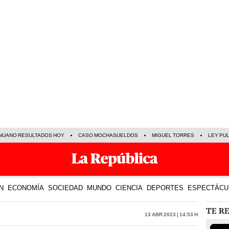
NUANO RESULTADOS HOY
CASO MOCHASUELDOS
MIGUEL TORRES
LEY PU
N
ECONOMÍA
SOCIEDAD
MUNDO
CIENCIA
DEPORTES
ESPECTÁCU
TE R
13 Abr 2023 | 14:53 h