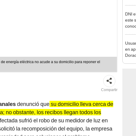
pymes
benef
DNI e
este 
conoc
acced
deben
Usuar
en ap
Dorad
Indec
de energía eléctrica no acude a su domicilio para reponer el
con m
Compartir
anales
denunció que
su domicilio lleva cerca de
a; no obstante, los recibos llegan todos los
fectada sufrió el robo de su medidor de luz en
olicitó la recomposición del equipo, la empresa