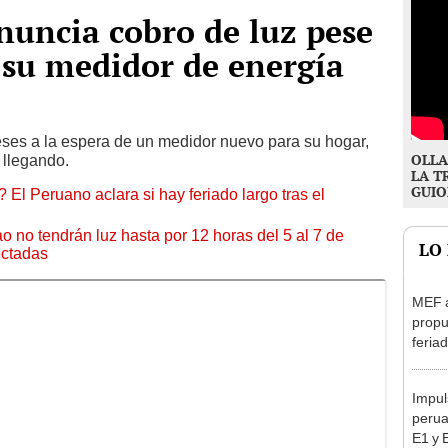
nuncia cobro de luz pese
 su medidor de energía
ses a la espera de un medidor nuevo para su hogar,
OLLA
n llegando.
LA T
GUIO
 El Peruano aclara si hay feriado largo tras el
ao no tendrán luz hasta por 12 horas del 5 al 7 de
LO
ectadas
MEF 
propu
feriad
viern
Impul
perua
E1 y 