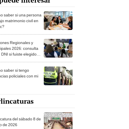
puede interesar
 saber si una persona
jo matrimonio civil en
ec?
iones Regionales y
ipales 2026: consulta
 DNI si fuiste elegido
ro de mesa para este 4
ubre en el link oficial de
 saber si tengo
NPE
cias policiales con mi
lincaturas
ncatura del sábado 8 de
o de 2026