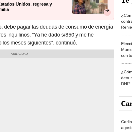
Te 
 Estados Unidos, regresa y
milia
¿Cómo
contra
so, debe pagar las deudas de consumo de energía
Reni
res inquilinos. “Ya he dado s/850 y me he
los meses siguientes”, continuó.
Elecc
Munic
con tu
miemb
de oct
¿Cómo
la O
denun
DNI?
Car
Carli
agost