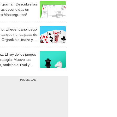
rgrama: ¡Descubre las
ras escondidas en
ro Mastergrama!
rio: El legendario juego
rtas que nunca pasa de
 Organiza el mazo y
stra tu habilidad.
z: El rey de los juegos
trategia. Mueve tus
, anticipa al rival y
gue el jaque mate.