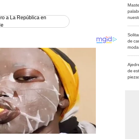
Maste
palab
ero a La República en
nuest
le
Solita
de ca
moda.
demue
Ajedre
de es
piezas
consi