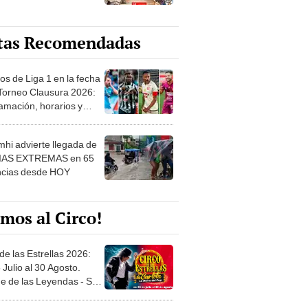
tas Recomendadas
os de Liga 1 en la fecha
 Torneo Clausura 2026:
amación, horarios y
 ver
hi advierte llegada de
IAS EXTREMAS en 65
ncias desde HOY
mos al Circo!
de las Estrellas 2026:
 Julio al 30 Agosto.
e de las Leyendas - San
l