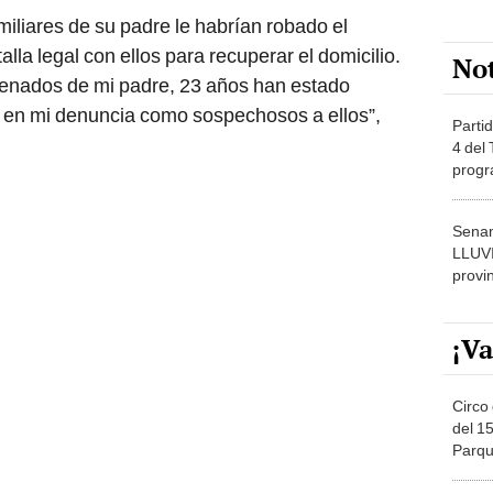
liares de su padre le habrían robado el
la legal con ellos para recuperar el domicilio.
No
ntenados de mi padre, 23 años han estado
 en mi denuncia como sospechosos a ellos”,
Partid
4 del
progr
dónde
Senam
LLUV
provi
¡Va
Circo 
del 15
Parqu
Migue