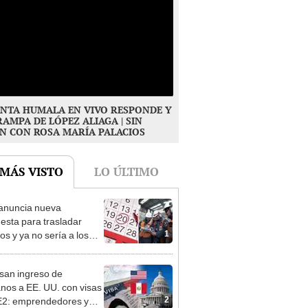
NTA HUMALA EN VIVO RESPONDE Y
RAMPA DE LÓPEZ ALIAGA | SIN
N CON ROSA MARÍA PALACIOS
 MÁS VISTO
LO ÚLTIMO
anuncia nueva
esta para trasladar
1
os y ya no sería a los
es: “Lunes es mejor día”
san ingreso de
nos a EE. UU. con visas
2
E2: emprendedores y