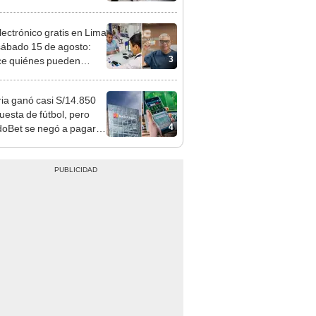
 serían los más
iciados
lectrónico gratis en Lima
sábado 15 de agosto:
3
e quiénes pueden
er y qué requisitos
 cumplir
ia ganó casi S/14.850
uesta de fútbol, pero
4
oBet se negó a pagar:
opi multó a la empresa
ás de S/ 19.000