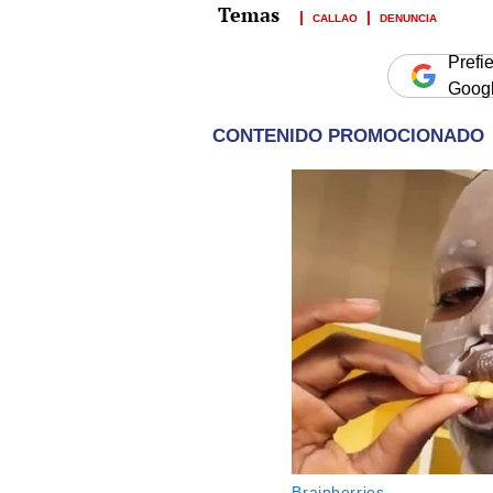
CALLAO
DENUNCIA
Prefi
Goog