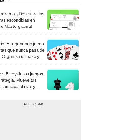
rgrama: ¡Descubre las
ras escondidas en
ro Mastergrama!
rio: El legendario juego
rtas que nunca pasa de
 Organiza el mazo y
stra tu habilidad.
z: El rey de los juegos
trategia. Mueve tus
, anticipa al rival y
gue el jaque mate.