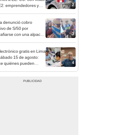
 serían los más
iciados
ta denunció cobro
ivo de S/50 por
3
rafiarse con una alpaca
sco: serenazgo
eró el dinero
lectrónico gratis en Lima
sábado 15 de agosto:
4
e quiénes pueden
er y qué requisitos
 cumplir