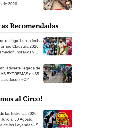
tas Recomendadas
os de Liga 1 en la fecha
 Torneo Clausura 2026:
amación, horarios y
 ver
hi advierte llegada de
IAS EXTREMAS en 65
ncias desde HOY
mos al Circo!
de las Estrellas 2026:
 Julio al 30 Agosto.
e de las Leyendas - San
l