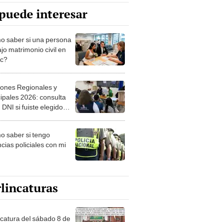
puede interesar
 saber si una persona
jo matrimonio civil en
ec?
iones Regionales y
ipales 2026: consulta
 DNI si fuiste elegido
ro de mesa para este 4
ubre en el link oficial de
 saber si tengo
NPE
cias policiales con mi
lincaturas
ncatura del sábado 8 de
o de 2026