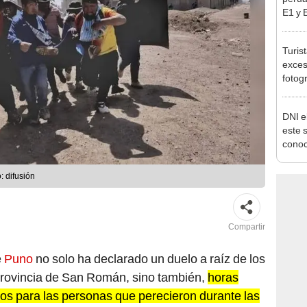
pymes
benef
Turis
exces
fotog
en Cu
recup
DNI e
este 
conoc
acced
deben
: difusión
Compartir
e
Puno
no solo ha declarado un duelo a raíz de los
provincia de San Román, sino también,
horas
os para las personas que perecieron durante las