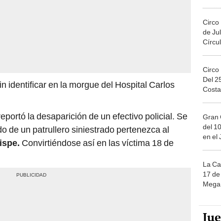
Circo
de Jul
Círcul
Circo
Del 2
 identificar en la morgue del Hospital Carlos
Costa
reportó la desaparición de un efectivo policial. Se
Gran 
del 10
o de un patrullero siniestrado pertenezca al
en el
ispe.
Convirtiéndose así en las víctima 18 de
La Ca
17 de 
Mega 
Ju