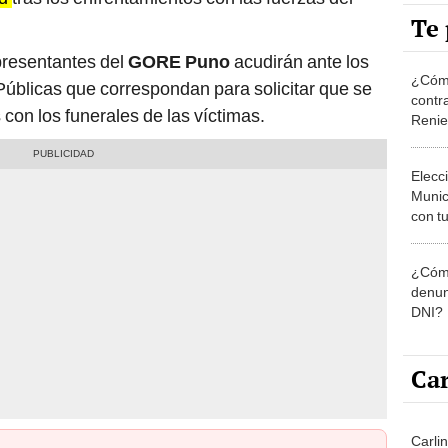
Te 
presentantes del
GORE Puno
acudirán ante los
¿Cómo
 Públicas que correspondan para solicitar que se
contra
con los funerales de las víctimas.
Reni
Elecc
Munic
con tu
miemb
de oct
¿Cómo
la O
denun
DNI?
Car
Carli
agost
dos hay 2 universitarios y una menor de 17 años