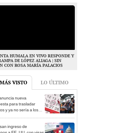
NTA HUMALA EN VIVO RESPONDE Y
RAMPA DE LÓPEZ ALIAGA | SIN
N CON ROSA MARÍA PALACIOS
 MÁS VISTO
LO ÚLTIMO
anuncia nueva
esta para trasladar
1
os y ya no sería a los
es: “Lunes es mejor día”
san ingreso de
nos a EE. UU. con visas
2
E2: emprendedores y