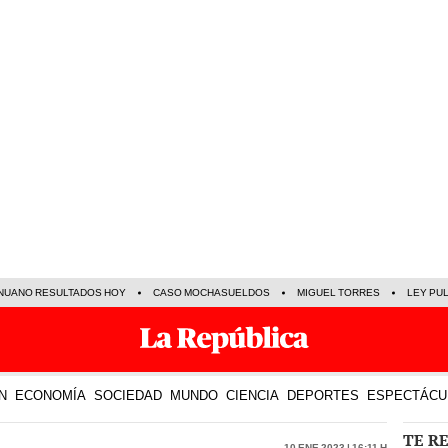
NUANO RESULTADOS HOY
CASO MOCHASUELDOS
MIGUEL TORRES
LEY PU
N
ECONOMÍA
SOCIEDAD
MUNDO
CIENCIA
DEPORTES
ESPECTÁCU
TE R
10 Ene 2023 | 16:11 h