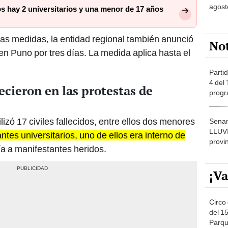
as medidas, la entidad regional también anunció
No
en Puno por tres días. La medida aplica hasta el
Partid
4 del
ecieron en las protestas de
progr
dónde
izó 17 civiles fallecidos, entre ellos dos menores
Senam
LLUV
ntes universitarios, uno de ellos era interno de
provi
a a manifestantes heridos.
¡Va
Circo 
del 15
Parqu
Migue