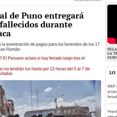
al de Puno entregará
 fallecidos durante
aca
la exoneración de pagos para los funerales de los 17
OLLA
e San Román.
LA T
GUIO
 El Peruano aclara si hay feriado largo tras el
ao no tendrán luz hasta por 12 horas del 5 al 7 de
LO
ectadas
MEF 
propu
feriad
viern
Impul
perua
E1 y 