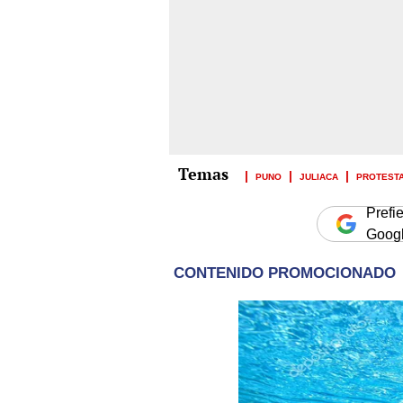
PUNO
JULIACA
PROTEST
Prefi
Goog