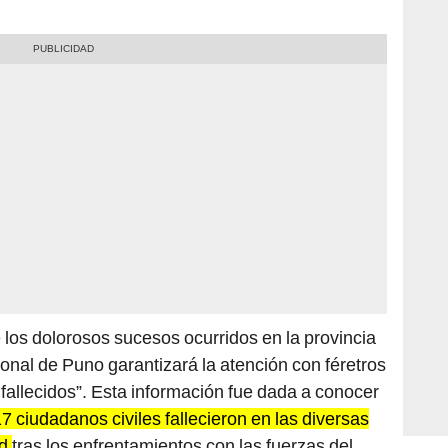
los dolorosos sucesos ocurridos en la provincia
nal de Puno garantizará la atención con féretros
s fallecidos”. Esta información fue dada a conocer
7 ciudadanos civiles fallecieron en las diversas
ud
tras los enfrentamientos con las fuerzas del