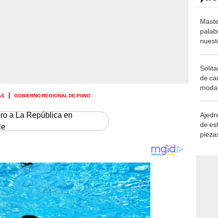
Maste
palab
nuest
Solita
de ca
moda.
AS
GOBIERNO REGIONAL DE PUNO
demue
ero a La República en
Ajedre
de es
le
piezas
consi