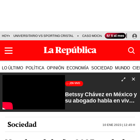
HOY
UNIVERSITARIO VS SPORTING CRISTAL
CASO MOCHASUELDOS
MIGUEL
LO ÚLTIMO
POLÍTICA
OPINIÓN
ECONOMÍA
SOCIEDAD
MUNDO
CIE
EN VIVO
Betssy Chávez en México y
su abogado habla en vivo |
Que No Se Te Olvide con
Carlos Cornejo
Sociedad
10 Ene 2023 | 12:45 h