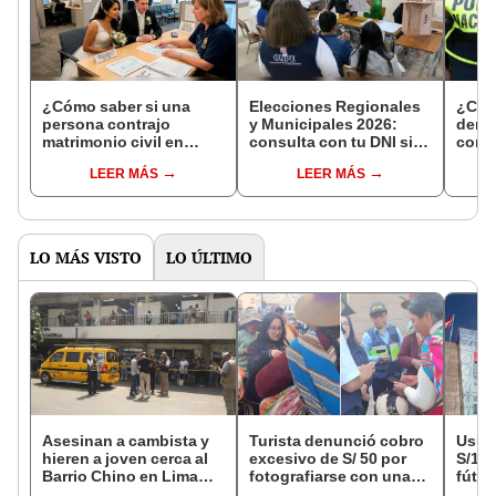
¿Cómo saber si una
Elecciones Regionales
¿Cóm
persona contrajo
y Municipales 2026:
denun
matrimonio civil en
consulta con tu DNI si
con 
Reniec?
fuiste elegido miembro
LEER MÁS
LEER MÁS
de mesa para este 4 de
octubre en el link oficial
de la ONPE
LO MÁS VISTO
LO ÚLTIMO
Asesinan a cambista y
Turista denunció cobro
Usuar
hieren a joven cerca al
excesivo de S/ 50 por
S/14.
Barrio Chino en Lima
fotografiarse con una
fútbo
Cercado: un
alpaca en Cusco y
se ne