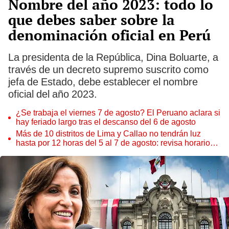
Nombre del año 2023: todo lo
que debes saber sobre la
denominación oficial en Perú
La presidenta de la República, Dina Boluarte, a
través de un decreto supremo suscrito como
jefa de Estado, debe establecer el nombre
oficial del año 2023.
¿Se trabaja el viernes 7 de agosto? El Peruano aclara si
hay feriado largo tras el descanso del 6 de agosto
Más de 10 distritos de Lima y Callao no tendrán luz
hasta por 12 horas del 5 al 7 de agosto: revisa horarios y
zonas afectadas