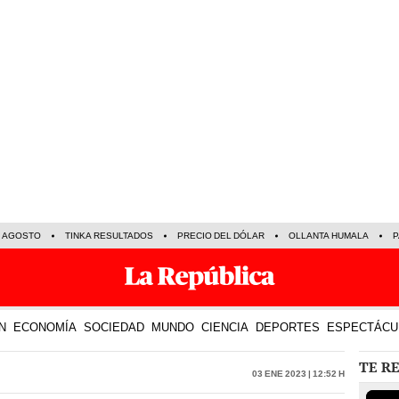
E AGOSTO
TINKA RESULTADOS
PRECIO DEL DÓLAR
OLLANTA HUMALA
P
N
ECONOMÍA
SOCIEDAD
MUNDO
CIENCIA
DEPORTES
ESPECTÁCU
TE R
03 Ene 2023 | 12:52 h