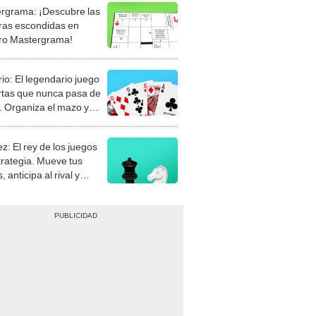
rgrama: ¡Descubre las
ras escondidas en
ro Mastergrama!
rio: El legendario juego
rtas que nunca pasa de
 Organiza el mazo y
stra tu habilidad.
z: El rey de los juegos
trategia. Mueve tus
, anticipa al rival y
gue el jaque mate.