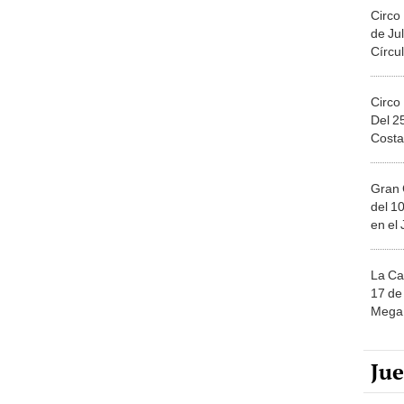
Circo
de Jul
Círcul
Circo
Del 2
Costa
Gran 
del 10
en el
La Ca
17 de 
Mega 
Ju