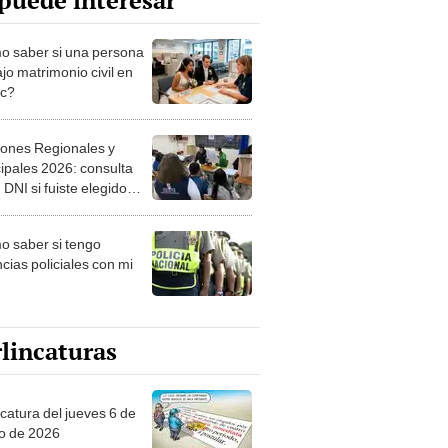
puede interesar
 saber si una persona
jo matrimonio civil en
ec?
iones Regionales y
ipales 2026: consulta
 DNI si fuiste elegido
ro de mesa para este 4
ubre en el link oficial de
 saber si tengo
NPE
cias policiales con mi
lincaturas
ncatura del jueves 6 de
o de 2026