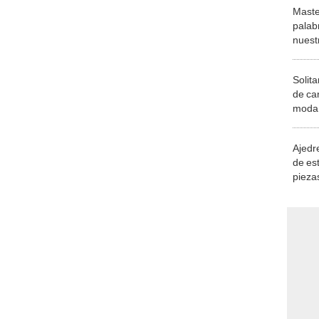
Maste
palab
nuest
Solita
de ca
moda.
demue
Ajedre
de es
piezas
consi