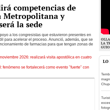
dirá competencias de
a Metropolitana y
será la sede
apoyo a los congresistas que estuvieron presentes en
OLLA
dil para acelerar el proceso. Anunció, además, que se
LA T
funcionamiento de farmacias para que tengan zonas de
GUIO
oviembre 2026: realizará visita apostólica en cuatro
LO
: fenómeno se fortalecerá como evento "fuerte" con
Tembl
magni
Chup
Turis
exces
fotog