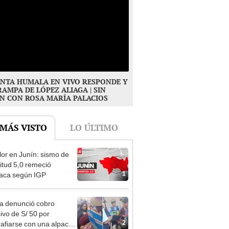
NTA HUMALA EN VIVO RESPONDE Y
RAMPA DE LÓPEZ ALIAGA | SIN
N CON ROSA MARÍA PALACIOS
 MÁS VISTO
LO ÚLTIMO
or en Junín: sismo de
tud 5,0 remeció
1
aca según IGP
ta denunció cobro
ivo de S/ 50 por
2
rafiarse con una alpaca