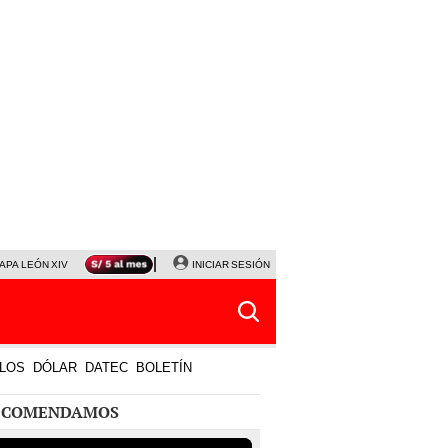
APA LEÓN XIV
NALDY SALDAÑA
INICIAR SESIÓN
LA BELLA LUZ
MAGALY MEDINA
HORÓS
LOS
DÓLAR
DATEC
BOLETÍN
ECOMENDAMOS