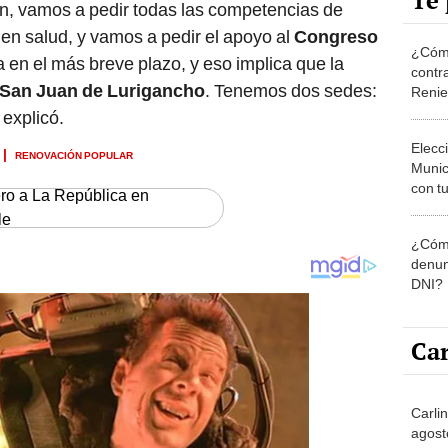
Te 
ión, vamos a pedir todas las competencias de
en salud, y vamos a pedir el apoyo al
Congreso
¿Cómo
 en el más breve plazo, y eso implica que la
contra
San Juan de Lurigancho
. Tenemos dos sedes:
Reni
explicó.
Elecc
RENOVACIÓN POPULAR
Munic
con tu
ero a La República en
miemb
le
de oct
¿Cómo
la O
denun
DNI?
Car
Carli
agost