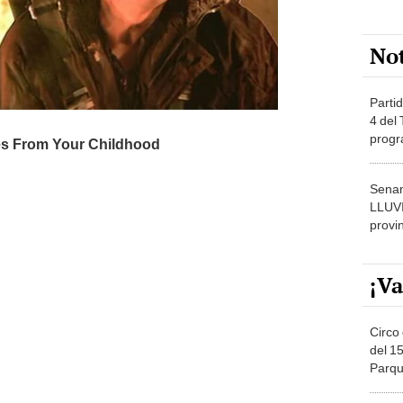
No
Partid
4 del
progr
dónde
Senam
LLUV
provi
¡Va
Circo 
del 15
Parqu
Migue