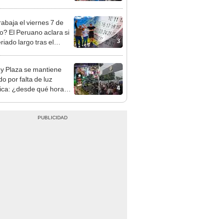
sco y Serenazgo
eró el dinero
rabaja el viernes 7 de
o? El Peruano aclara si
3
riado largo tras el
nso del 6 de agosto
y Plaza se mantiene
o por falta de luz
4
rica: ¿desde qué hora
á el centro comercial?