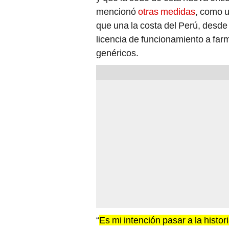
mencionó
otras medidas
, como u
que una la costa del Perú, desd
licencia de funcionamiento a fa
genéricos.
“
Es mi intención pasar a la histor