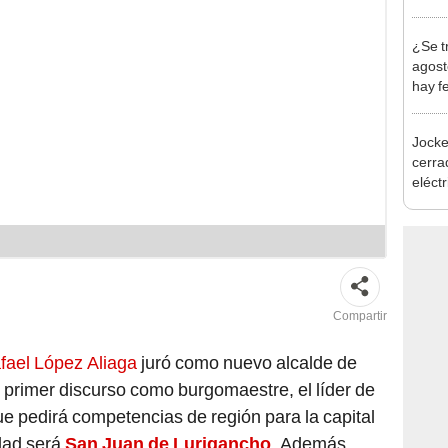
en Cu
recup
¿Se t
agost
hay fe
desca
Jocke
cerrad
eléct
abrir
Compartir
fael López Aliaga
juró como nuevo alcalde de
 primer discurso como burgomaestre, el líder de
e pedirá competencias de región para la capital
dad será
San Juan de Lurigancho
.
Además,