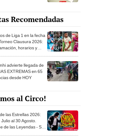
tas Recomendadas
os de Liga 1 en la fecha
 Torneo Clausura 2026:
amación, horarios y
 ver
hi advierte llegada de
IAS EXTREMAS en 65
ncias desde HOY
mos al Circo!
de las Estrellas 2026:
 Julio al 30 Agosto.
e de las Leyendas - San
l