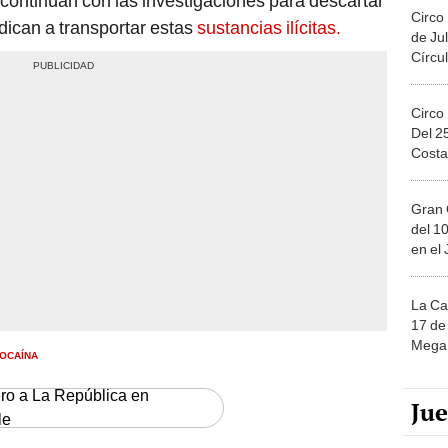
 continúan con las investigaciones para descartar
Circo
dican a transportar estas
sustancias ilícitas.
de Jul
Círcul
Circo
Del 2
Costa
Gran 
del 10
en el
La Ca
17 de 
Mega 
OCAÍNA
ero a La República en
Ju
le