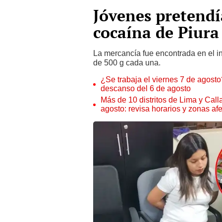
Jóvenes pretendía
cocaína de Piura
La mercancía fue encontrada en el in
de 500 g cada una.
¿Se trabaja el viernes 7 de agosto?
descanso del 6 de agosto
Más de 10 distritos de Lima y Call
agosto: revisa horarios y zonas af