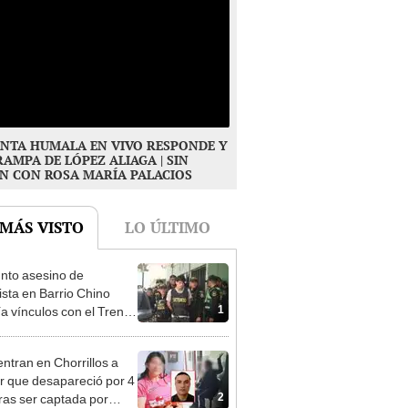
NTA HUMALA EN VIVO RESPONDE Y
RAMPA DE LÓPEZ ALIAGA | SIN
N CON ROSA MARÍA PALACIOS
 MÁS VISTO
LO ÚLTIMO
nto asesino de
sta en Barrio Chino
1
ía vínculos con el Tren
agua: PNP revela
aje
ntran en Chorrillos a
 que desapareció por 4
2
tras ser captada por