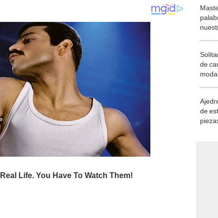
Maste
palab
nuest
Solita
de ca
moda.
demue
Ajedre
de es
piezas
consi