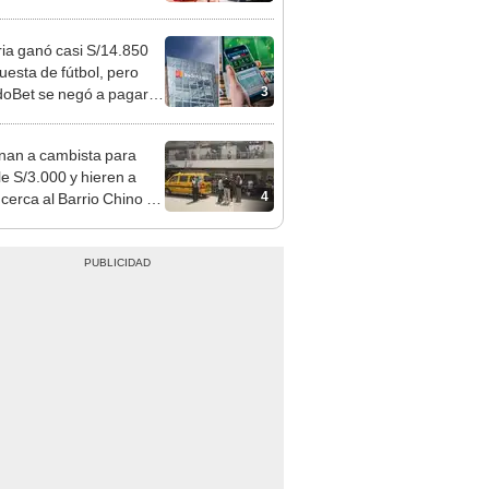
o que conoció en Roblox:
usca al implicado
ia ganó casi S/14.850
uesta de fútbol, pero
3
oBet se negó a pagar:
opi multó a la empresa
ás de S/ 19.000
nan a cambista para
le S/3.000 y hieren a
4
 cerca al Barrio Chino en
 Cercado