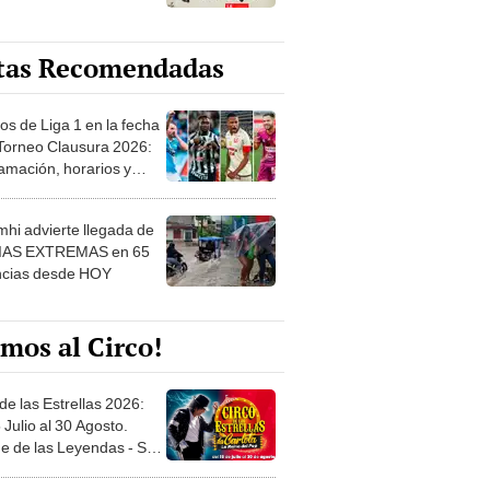
tas Recomendadas
os de Liga 1 en la fecha
 Torneo Clausura 2026:
amación, horarios y
 ver
hi advierte llegada de
IAS EXTREMAS en 65
ncias desde HOY
mos al Circo!
de las Estrellas 2026:
 Julio al 30 Agosto.
e de las Leyendas - San
l