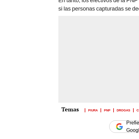
En tanto, los efectivos de la PNP
si las personas capturadas se de
PIURA
PNP
DROGAS
C
Prefi
Goog