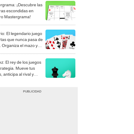
rgrama: ¡Descubre las
ras escondidas en
ro Mastergrama!
rio: El legendario juego
rtas que nunca pasa de
 Organiza el mazo y
stra tu habilidad.
z: El rey de los juegos
trategia. Mueve tus
, anticipa al rival y
gue el jaque mate.