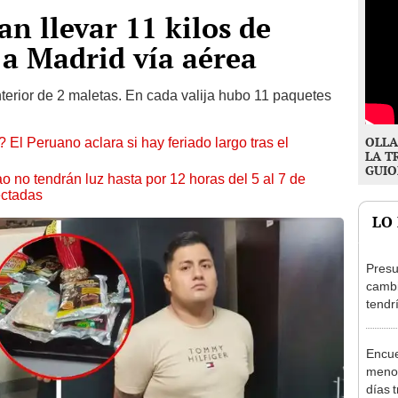
n llevar 11 kilos de
 a Madrid vía aérea
terior de 2 maletas. En cada valija hubo 11 paquetes
OLLA
 El Peruano aclara si hay feriado largo tras el
LA T
GUIO
ao no tendrán luz hasta por 12 horas del 5 al 7 de
ectadas
LO
Presu
cambi
tendr
de Ar
marc
Encue
menor
días 