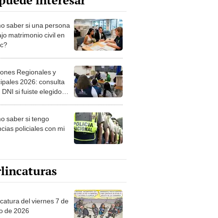
puede interesar
 saber si una persona
jo matrimonio civil en
ec?
iones Regionales y
ipales 2026: consulta
 DNI si fuiste elegido
ro de mesa para este 4
ubre en el link oficial de
 saber si tengo
NPE
cias policiales con mi
lincaturas
catura del viernes 7 de
o de 2026