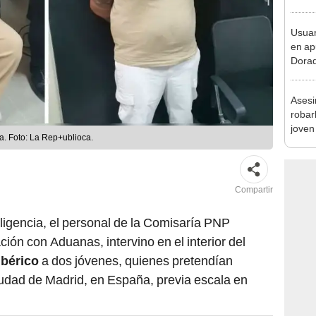
sujet
PNP b
Usuar
en ap
Dorad
Indec
con m
Asesi
robar
joven
. Foto: La Rep+ublioca.
Lima
Compartir
eligencia, el personal de la Comisaría PNP
ción con Aduanas, intervino en el interior del
Ibérico
a dos jóvenes, quienes pretendían
ciudad de Madrid, en España, previa escala en