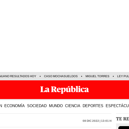
NUANO RESULTADOS HOY
CASO MOCHASUELDOS
MIGUEL TORRES
LEY PU
N
ECONOMÍA
SOCIEDAD
MUNDO
CIENCIA
DEPORTES
ESPECTÁCU
TE R
08 Dic 2022 | 13:01 h