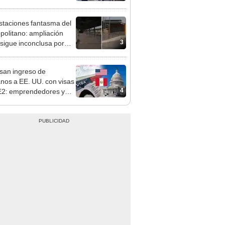
pinar
staciones fantasma del
politano: ampliación
3
 sigue inconclusa por
 de buses y una adenda
ncada
san ingreso de
nos a EE. UU. con visas
4
E2: emprendedores y
 serían los más
iciados