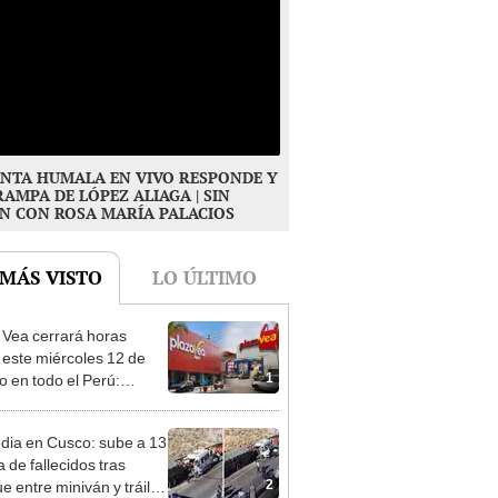
NTA HUMALA EN VIVO RESPONDE Y
RAMPA DE LÓPEZ ALIAGA | SIN
N CON ROSA MARÍA PALACIOS
 MÁS VISTO
LO ÚLTIMO
 Vea cerrará horas
 este miércoles 12 de
1
o en todo el Perú:
as atenderán hasta las 7
dia en Cusco: sube a 13
ra de fallecidos tras
2
e entre miniván y tráiler