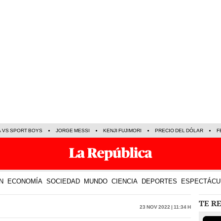
A VS SPORT BOYS
JORGE MESSI
KENJI FUJIMORI
PRECIO DEL DÓLAR
F
N
ECONOMÍA
SOCIEDAD
MUNDO
CIENCIA
DEPORTES
ESPECTÁCU
TE R
23 Nov 2022 | 11:34 h