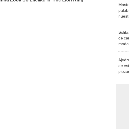
Maste
palab
nuest
Solita
de ca
moda.
demue
Ajedre
de es
piezas
consi