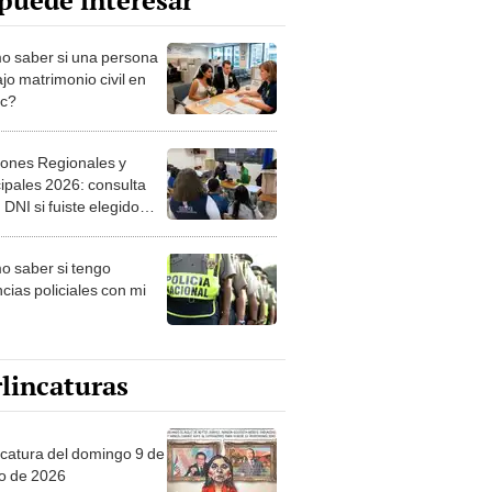
puede interesar
 saber si una persona
jo matrimonio civil en
ec?
iones Regionales y
ipales 2026: consulta
 DNI si fuiste elegido
ro de mesa para este 4
ubre en el link oficial de
 saber si tengo
NPE
cias policiales con mi
lincaturas
ncatura del domingo 9 de
o de 2026