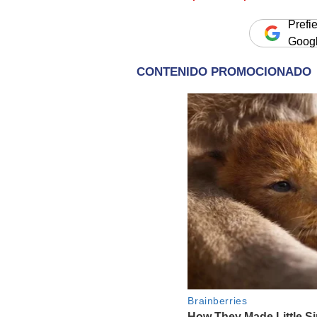
Prefi
Goog