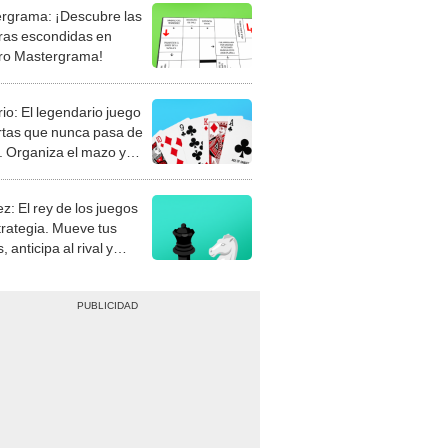
rgrama: ¡Descubre las
ras escondidas en
ro Mastergrama!
rio: El legendario juego
rtas que nunca pasa de
 Organiza el mazo y
stra tu habilidad.
z: El rey de los juegos
trategia. Mueve tus
, anticipa al rival y
gue el jaque mate.