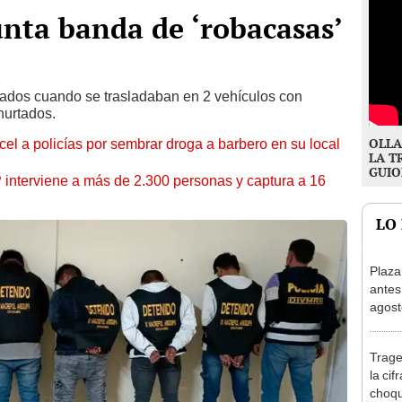
nta banda de ‘robacasas’
ptados cuando se trasladaban en 2 vehículos con
hurtados.
OLLA
l a policías por sembrar droga a barbero en su local
LA T
GUIO
nterviene a más de 2.300 personas y captura a 16
LO
Plaza
antes
agost
tiend
p.m.
Trage
la cif
choqu