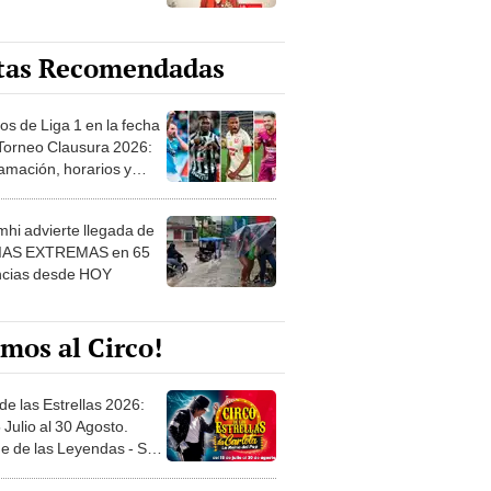
tas Recomendadas
os de Liga 1 en la fecha
 Torneo Clausura 2026:
amación, horarios y
 ver
hi advierte llegada de
IAS EXTREMAS en 65
ncias desde HOY
mos al Circo!
de las Estrellas 2026:
 Julio al 30 Agosto.
e de las Leyendas - San
l