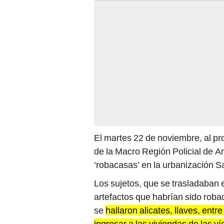
El martes 22 de noviembre, al pro
de la Macro Región Policial de A
‘robacasas’ en la urbanización Sa
Los sujetos, que se trasladaban 
artefactos que habrían sido robad
se
hallaron alicates, llaves, entr
ingresar a las viviendas de las v