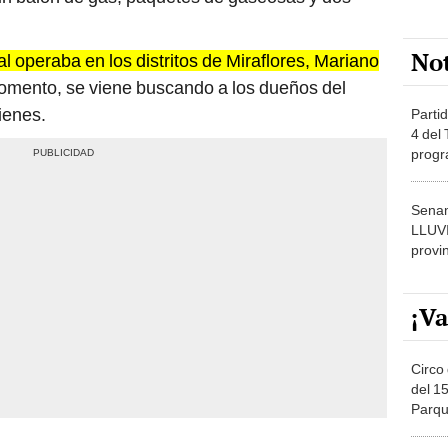
No
l operaba en los distritos de Miraflores, Mariano
omento, se viene buscando a los dueños del
ienes.
Partid
4 del
progr
dónde
Senam
LLUV
provi
¡Va
Circo 
del 15
Parqu
Migue