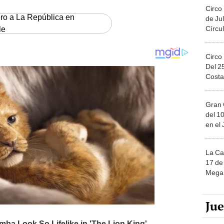
Circo
ero a La República en
de Jul
Círcul
le
Circo
Del 2
Costa
Gran 
del 10
en el
La Ca
17 de 
Mega 
Ju