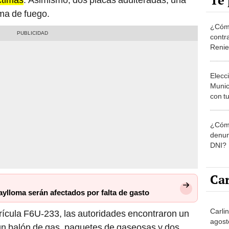
Te 
arma de fuego.
¿Cómo
contra
Reni
Elecc
Munic
con tu
miemb
de oct
¿Cómo
la O
denun
DNI?
Car
ylloma serán afectados por falta de gasto
Carli
rícula F6U-233, las autoridades encontraron un
agost
 un balón de gas, paquetes de gaseosas y dos