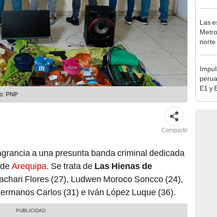
en Es
Las e
Metro
norte
falta
esta
Impul
perua
E1 y 
to: PNP
pymes
benef
Compartir
lagrancia a una presunta banda criminal dedicada
 de
Arequipa
. Se trata de
Las Hienas de
achari Flores (27), Ludwen Moroco Soncco (24),
hermanos Carlos (31) e Iván López Luque (36).