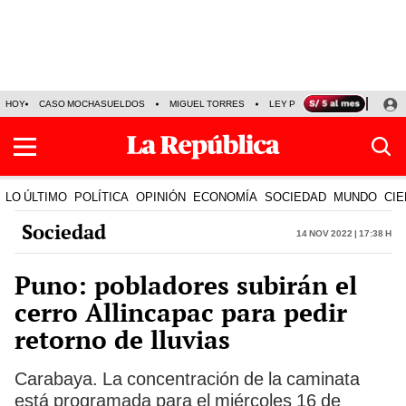
HOY
CASO MOCHASUELDOS
MIGUEL TORRES
LEY PULPÍN
PRECIO DEL
LO ÚLTIMO
POLÍTICA
OPINIÓN
ECONOMÍA
SOCIEDAD
MUNDO
CIE
Sociedad
14 Nov 2022 | 17:38 h
Puno: pobladores subirán el
cerro Allincapac para pedir
retorno de lluvias
Carabaya. La concentración de la caminata
está programada para el miércoles 16 de