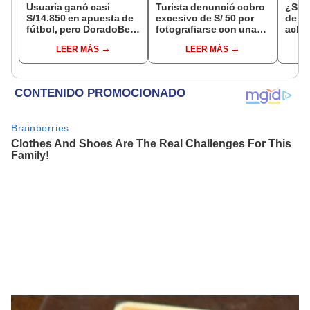
Usuaria ganó casi
Turista denunció cobro
¿Se t
S/14.850 en apuesta de
excesivo de S/ 50 por
de a
fútbol, pero DoradoBet
fotografiarse con una
aclar
se negó a pagar:
alpaca en Cusco y
largo
LEER MÁS
LEER MÁS
Indecopi multó a la
Serenazgo recuperó el
del 6
empresa con más de S/
dinero
19.000