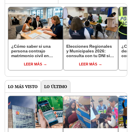
¿Cómo saber si una
Elecciones Regionales
¿Cóm
persona contrajo
y Municipales 2026:
denun
matrimonio civil en
consulta con tu DNI si
con 
Reniec?
fuiste elegido miembro
LEER MÁS
LEER MÁS
de mesa para este 4 de
octubre en el link oficial
de la ONPE
LO MÁS VISTO
LO ÚLTIMO