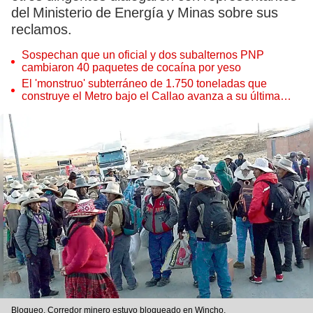
del Ministerio de Energía y Minas sobre sus
reclamos.
Sospechan que un oficial y dos subalternos PNP
cambiaron 40 paquetes de cocaína por yeso
El 'monstruo' subterráneo de 1.750 toneladas que
construye el Metro bajo el Callao avanza a su última
estación
Bloqueo. Corredor minero estuvo bloqueado en Wincho.