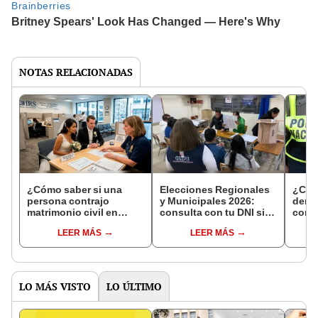
NOTAS RELACIONADAS
¿Cómo saber si una
Elecciones Regionales
¿Cóm
persona contrajo
y Municipales 2026:
denun
matrimonio civil en
consulta con tu DNI si
con 
Reniec?
fuiste elegido miembro
LEER MÁS
LEER MÁS
de mesa para este 4 de
octubre en el link oficial
de la ONPE
LO MÁS VISTO
LO ÚLTIMO