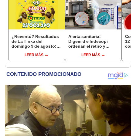
¿Reventó? Resultados
Alerta sanitaria:
Corte
de La Tinka del
Digemid e Indecopi
12 ho
domingo 9 de agosto:
ordenan el retiro y
conoc
números ganadores,
destrucción de estos
zona
LEER MÁS
LEER MÁS
premios del Pozo
productos médicos
Miraf
Millonario, boliyapa,
contra el cáncer por
Olivo
S/50.000 y más
riesgos a la salud