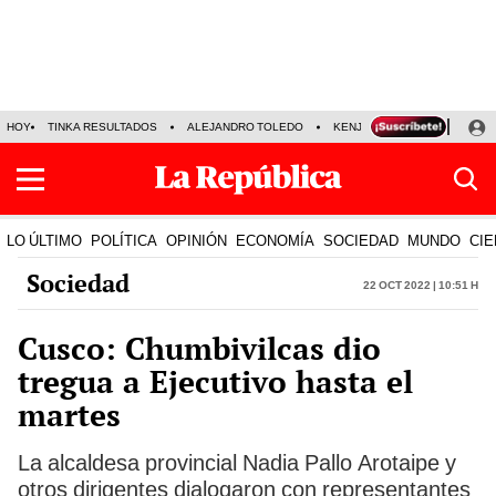
HOY
TINKA RESULTADOS
ALEJANDRO TOLEDO
KENJI FUJIMORI
PRECIO
LO ÚLTIMO
POLÍTICA
OPINIÓN
ECONOMÍA
SOCIEDAD
MUNDO
CIE
Sociedad
22 Oct 2022 | 10:51 h
Cusco: Chumbivilcas dio
tregua a Ejecutivo hasta el
martes
La alcaldesa provincial Nadia Pallo Arotaipe y
otros dirigentes dialogaron con representantes