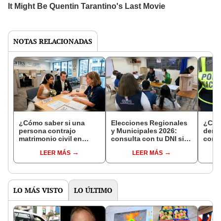
NOTAS RELACIONADAS
¿Cómo saber si una
Elecciones Regionales
¿Cóm
persona contrajo
y Municipales 2026:
denun
matrimonio civil en
consulta con tu DNI si
con 
Reniec?
fuiste elegido miembro
LEER MÁS
LEER MÁS
de mesa para este 4 de
octubre en el link oficial
de la ONPE
LO MÁS VISTO
LO ÚLTIMO