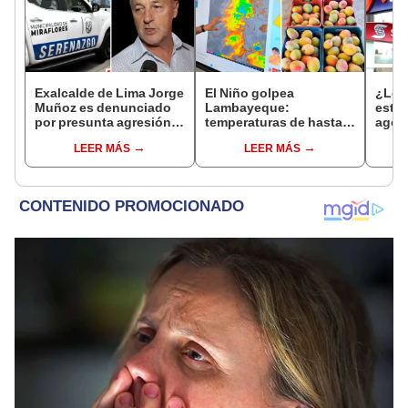
Exalcalde de Lima Jorge
El Niño golpea
¿Los
Muñoz es denunciado
Lambayeque:
este 
por presunta agresión
temperaturas de hasta
agos
contra serena gestante
36 °C ponen en riesgo la
horar
LEER MÁS
LEER MÁS
de Miraflores
producción de mango y
habil
palta
Inter
Banc