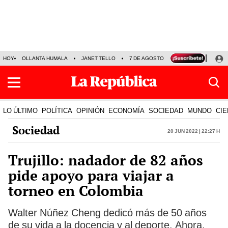
HOY
OLLANTA HUMALA
JANET TELLO
7 DE AGOSTO
TINKA RESULTADOS
LO ÚLTIMO
POLÍTICA
OPINIÓN
ECONOMÍA
SOCIEDAD
MUNDO
CIE
Sociedad
20 Jun 2022 | 22:27 h
Trujillo: nadador de 82 años
pide apoyo para viajar a
torneo en Colombia
Walter Núñez Cheng dedicó más de 50 años
de su vida a la docencia y al deporte. Ahora,