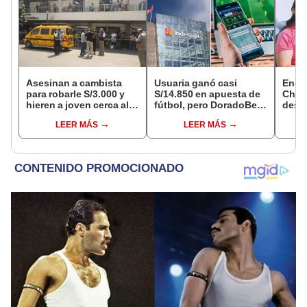
Asesinan a cambista
Usuaria ganó casi
Encu
para robarle S/3.000 y
S/14.850 en apuesta de
Chorr
hieren a joven cerca al
fútbol, pero DoradoBet
desap
Barrio Chino en Lima
se negó a pagar:
tras 
LEER MÁS
LEER MÁS
Cercado
Indecopi multó a la
sujet
empresa con más de S/
Robl
19.000
impl