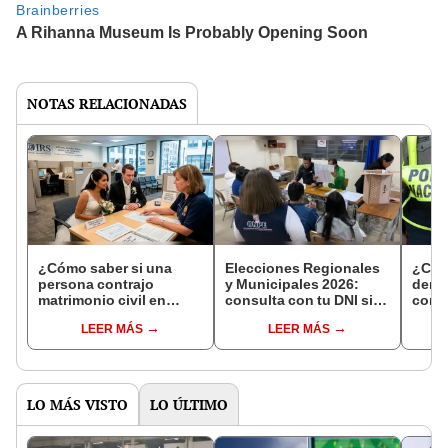
NOTAS RELACIONADAS
¿Cómo saber si una
Elecciones Regionales
¿Cóm
persona contrajo
y Municipales 2026:
denun
matrimonio civil en
consulta con tu DNI si
con 
Reniec?
fuiste elegido miembro
LEER MÁS
LEER MÁS
de mesa para este 4 de
octubre en el link oficial
de la ONPE
LO MÁS VISTO
LO ÚLTIMO