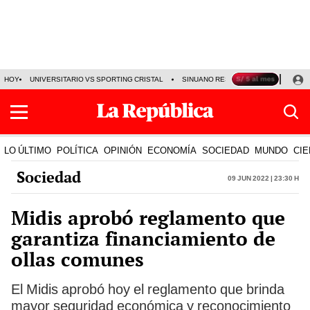
HOY
UNIVERSITARIO VS SPORTING CRISTAL
SINUANO RESULTADOS HOY
CA
LO ÚLTIMO
POLÍTICA
OPINIÓN
ECONOMÍA
SOCIEDAD
MUNDO
CIE
Sociedad
09 Jun 2022 | 23:30 h
Midis aprobó reglamento que
garantiza financiamiento de
ollas comunes
El Midis aprobó hoy el reglamento que brinda
mayor seguridad económica y reconocimiento