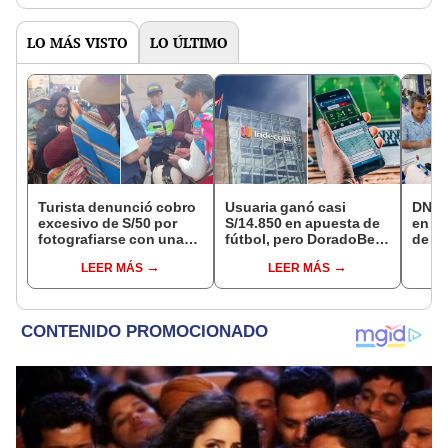
de la ONPE
LO MÁS VISTO
LO ÚLTIMO
Turista denunció cobro
Usuaria ganó casi
DNI e
excesivo de S/50 por
S/14.850 en apuesta de
en Li
fotografiarse con una
fútbol, pero DoradoBet
de a
alpaca en Cusco:
se negó a pagar:
quié
LEER MÁS
LEER MÁS
serenazgo recuperó el
Indecopi multó a la
acce
dinero
empresa con más de S/
requi
19.000
cump