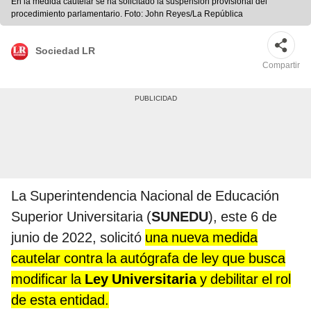
En la medida cautelar se ha solicitado la suspensión provisional del
procedimiento parlamentario. Foto: John Reyes/La República
Sociedad LR
Compartir
La Superintendencia Nacional de Educación
Superior Universitaria (
SUNEDU
), este 6 de
junio de 2022, solicitó
una nueva medida
cautelar contra la autógrafa de ley que busca
modificar la
Ley Universitaria
y debilitar el rol
de esta entidad.