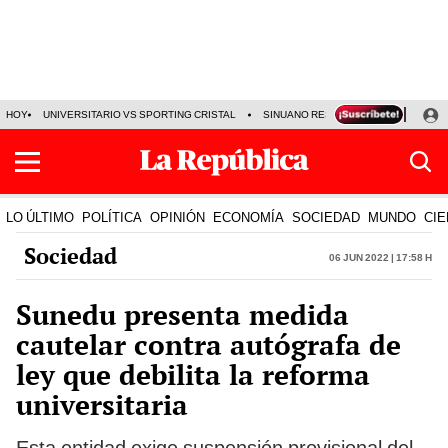
HOY
UNIVERSITARIO VS SPORTING CRISTAL
SINUANO RESULTADOS HOY
CA
LO ÚLTIMO
POLÍTICA
OPINIÓN
ECONOMÍA
SOCIEDAD
MUNDO
CIE
Sociedad
06 Jun 2022 | 17:58 h
Sunedu presenta medida
cautelar contra autógrafa de
ley que debilita la reforma
universitaria