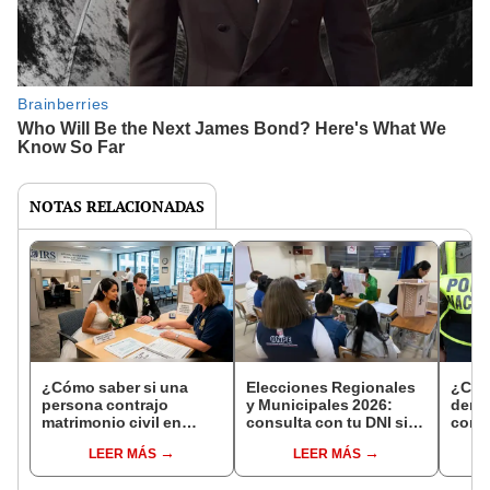
NOTAS RELACIONADAS
¿Cómo saber si una
Elecciones Regionales
¿Cóm
persona contrajo
y Municipales 2026:
denun
matrimonio civil en
consulta con tu DNI si
con 
Reniec?
fuiste elegido miembro
LEER MÁS
LEER MÁS
de mesa para este 4 de
octubre en el link oficial