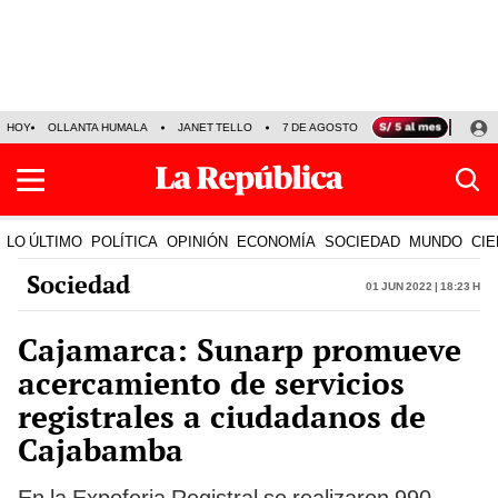
HOY
OLLANTA HUMALA
JANET TELLO
7 DE AGOSTO
TINKA RESULTADOS
LO ÚLTIMO
POLÍTICA
OPINIÓN
ECONOMÍA
SOCIEDAD
MUNDO
CIE
Sociedad
01 Jun 2022 | 18:23 h
Cajamarca: Sunarp promueve
acercamiento de servicios
registrales a ciudadanos de
Cajabamba