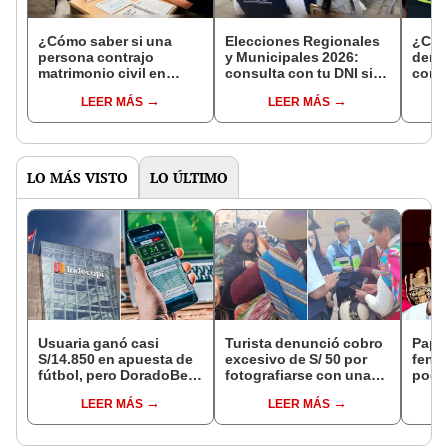
¿Cómo saber si una
Elecciones Regionales
¿Cóm
persona contrajo
y Municipales 2026:
denun
matrimonio civil en
consulta con tu DNI si
con 
Reniec?
fuiste elegido miembro
LEER MÁS
LEER MÁS
de mesa para este 4 de
octubre en el link oficial
de la ONPE
LO MÁS VISTO
LO ÚLTIMO
Usuaria ganó casi
Turista denunció cobro
Papa 
S/14.850 en apuesta de
excesivo de S/ 50 por
fenó
fútbol, pero DoradoBet
fotografiarse con una
podrí
se negó a pagar:
alpaca en Cusco y
modif
LEER MÁS
LEER MÁS
Indecopi multó a la
Serenazgo recuperó el
surg
empresa con más de S/
dinero
19.000