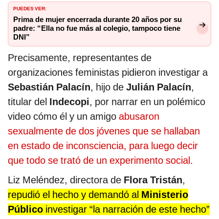
PUEDES VER:
Prima de mujer encerrada durante 20 años por su
padre: “Ella no fue más al colegio, tampoco tiene
DNI”
Precisamente, representantes de
organizaciones feministas pidieron investigar a
Sebastián Palacín
, hijo de
Julián Palacín
,
titular del
Indecopi
, por narrar en un polémico
video cómo él y un amigo
abusaron
sexualmente de dos jóvenes que se hallaban
en estado de inconsciencia, para luego decir
que todo se trató de un experimento social.
Liz Meléndez, directora de
Flora Tristán
,
repudió el hecho y demandó al
Ministerio
Público
investigar “la narración de este hecho”