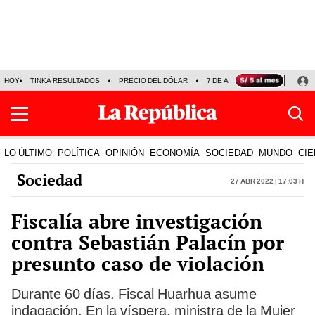
HOY
TINKA RESULTADOS
PRECIO DEL DÓLAR
7 DE AGOSTO
OLLANTA H
LO ÚLTIMO
POLÍTICA
OPINIÓN
ECONOMÍA
SOCIEDAD
MUNDO
CIE
Sociedad
27 Abr 2022 | 17:03 h
Fiscalía abre investigación
contra Sebastián Palacín por
presunto caso de violación
Durante 60 días. Fiscal Huarhua asume
indagación. En la víspera, ministra de la Mujer