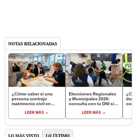
NOTAS RELACIONADAS
¿Cómo saber si una
Elecciones Regionales
¿Cóm
persona contrajo
y Municipales 2026:
denun
matrimonio civil en
consulta con tu DNI si
con 
Reniec?
fuiste elegido miembro
LEER MÁS
LEER MÁS
de mesa para este 4 de
octubre en el link oficial
de la ONPE
LO MÁS VISTO
LO ÚLTIMO