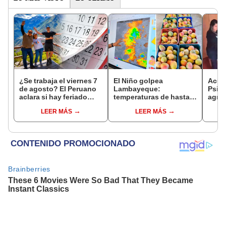
¿Se trabaja el viernes 7
El Niño golpea
Acusa
de agosto? El Peruano
Lambayeque:
Psico
aclara si hay feriado
temperaturas de hasta
agres
largo tras el descanso
36 °C ponen en riesgo la
con 
LEER MÁS
LEER MÁS
del 6 de agosto
producción de mango y
cámar
palta
hech