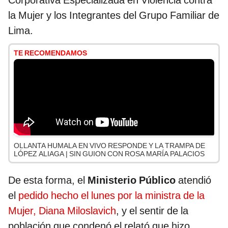
Corporativa Especializada en Violencia contra
la Mujer y los Integrantes del Grupo Familiar de
Lima.
TE RECOMENDAMOS
OLLANTA HUMALA EN VIVO RESPONDE Y LA TRAMPA DE
LÓPEZ ALIAGA | SIN GUION CON ROSA MARÍA PALACIOS
De esta forma, el
Ministerio Público
atendió
el
pedido hecho el lunes por la ministra de la
Mujer, Diana Miloslavich
, y el sentir de la
población que condenó el relató que hizo