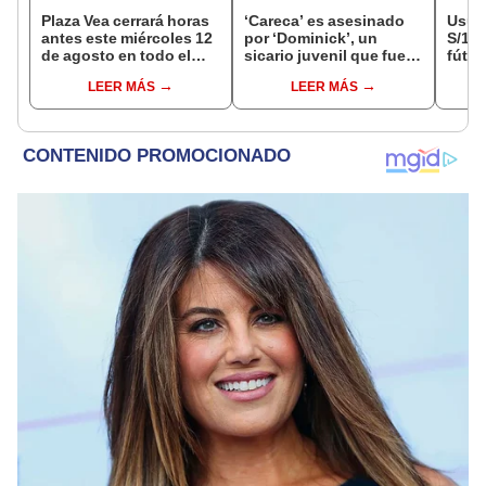
Plaza Vea cerrará horas
‘Careca’ es asesinado
Usuar
antes este miércoles 12
por ‘Dominick’, un
S/14.
de agosto en todo el
sicario juvenil que fue
fútbo
Perú: tiendas atenderán
capturado tras el crimen
se ne
LEER MÁS
LEER MÁS
hasta las 7 p.m.
Indec
empr
19.0