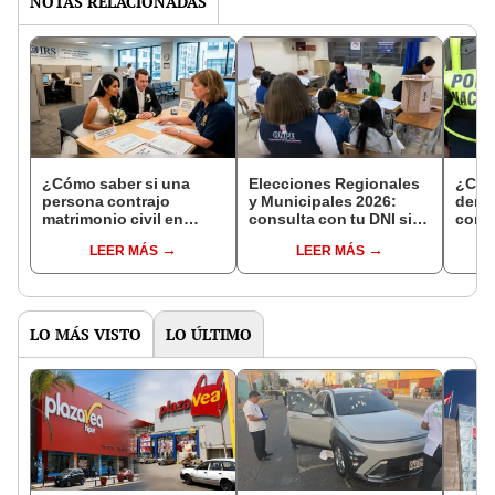
NOTAS RELACIONADAS
¿Cómo saber si una
Elecciones Regionales
¿Cóm
persona contrajo
y Municipales 2026:
denun
matrimonio civil en
consulta con tu DNI si
con 
Reniec?
fuiste elegido miembro
LEER MÁS
LEER MÁS
de mesa para este 4 de
octubre en el link oficial
de la ONPE
LO MÁS VISTO
LO ÚLTIMO