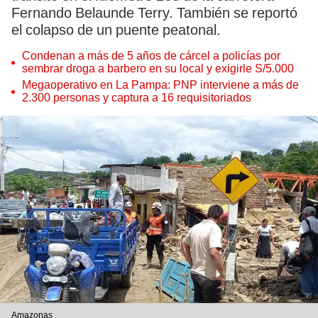
Fernando Belaunde Terry. También se reportó
el colapso de un puente peatonal.
Condenan a más de 5 años de cárcel a policías por
sembrar droga a barbero en su local y exigirle S/5.000
Megaoperativo en La Pampa: PNP interviene a más de
2.300 personas y captura a 16 requisitoriados
Amazonas