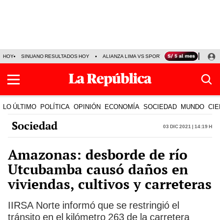
HOY
SINUANO RESULTADOS HOY
ALIANZA LIMA VS SPORT BOYS
JORGE MES
LO ÚLTIMO
POLÍTICA
OPINIÓN
ECONOMÍA
SOCIEDAD
MUNDO
CIE
Sociedad
03 Dic 2021 | 14:19 h
Amazonas: desborde de río
Utcubamba causó daños en
viviendas, cultivos y carreteras
IIRSA Norte informó que se restringió el
tránsito en el kilómetro 263 de la carretera