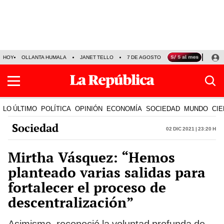
HOY
OLLANTA HUMALA
JANET TELLO
7 DE AGOSTO
TINKA RESULTADOS
LO ÚLTIMO
POLÍTICA
OPINIÓN
ECONOMÍA
SOCIEDAD
MUNDO
CIE
Sociedad
02 Dic 2021 | 23:20 h
Mirtha Vásquez: “Hemos
planteado varias salidas para
fortalecer el proceso de
descentralización”