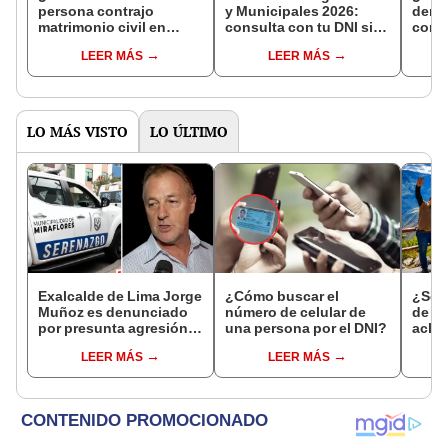
persona contrajo
y Municipales 2026:
denun
matrimonio civil en
consulta con tu DNI si
con 
Reniec?
fuiste elegido miembro
LEER MÁS
LEER MÁS
de mesa para este 4 de
octubre en el link oficial
de la ONPE
LO MÁS VISTO
LO ÚLTIMO
Exalcalde de Lima Jorge
¿Cómo buscar el
¿Se t
Muñoz es denunciado
número de celular de
de a
por presunta agresión
una persona por el DNI?
aclar
contra serena gestante
largo
LEER MÁS
LEER MÁS
de Miraflores
del 6