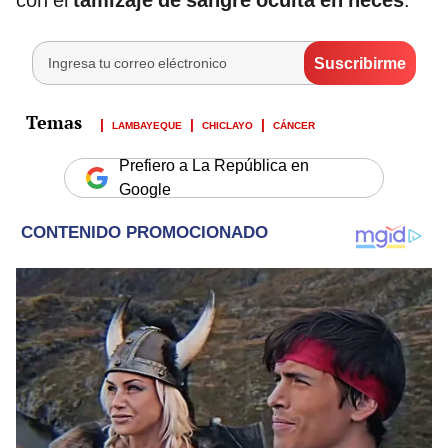
con el
tamizaje de sangre oculta en heces
.
LAMBAYEQUE
CHICLAYO
CÁNCER
Prefiero a La República en
Google