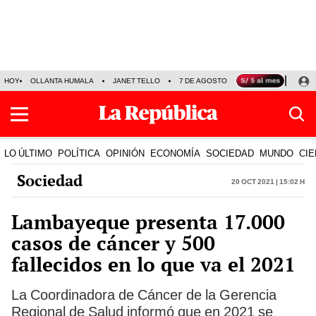
HOY
OLLANTA HUMALA
JANET TELLO
7 DE AGOSTO
TINKA RESULTADOS
LO ÚLTIMO
POLÍTICA
OPINIÓN
ECONOMÍA
SOCIEDAD
MUNDO
CIE
Sociedad
20 Oct 2021 | 15:02 h
Lambayeque presenta 17.000
casos de cáncer y 500
fallecidos en lo que va el 2021
La Coordinadora de Cáncer de la Gerencia
Regional de Salud informó que en 2021 se