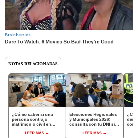
NOTAS RELACIONADAS
¿Cómo saber si una
Elecciones Regionales
¿Cóm
persona contrajo
y Municipales 2026:
denun
matrimonio civil en
consulta con tu DNI si
con 
Reniec?
fuiste elegido miembro
LEER MÁS
LEER MÁS
de mesa para este 4 de