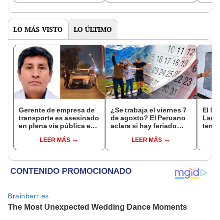
octubre en el link oficial
de la ONPE
LO MÁS VISTO
LO ÚLTIMO
Gerente de empresa de
¿Se trabaja el viernes 7
El Ni
transporte es asesinado
de agosto? El Peruano
Lamb
en plena vía pública en
aclara si hay feriado
tempe
Los Olivos: su esposa
largo tras el descanso
36 °C
LEER MÁS
LEER MÁS
sobrevivió al ataque
del 6 de agosto
prod
palta