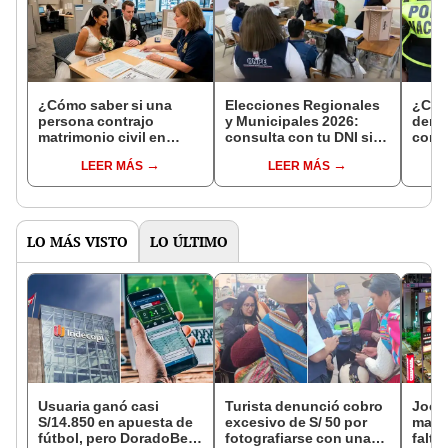
¿Cómo saber si una
Elecciones Regionales
¿Cóm
persona contrajo
y Municipales 2026:
denun
matrimonio civil en
consulta con tu DNI si
con 
Reniec?
fuiste elegido miembro
LEER MÁS
LEER MÁS
de mesa para este 4 de
octubre en el link oficial
de la ONPE
LO MÁS VISTO
LO ÚLTIMO
Usuaria ganó casi
Turista denunció cobro
Jocke
S/14.850 en apuesta de
excesivo de S/ 50 por
manti
fútbol, pero DoradoBet
fotografiarse con una
falta