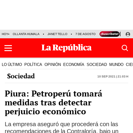
HOY
OLLANTA HUMALA
JANET TELLO
7 DE AGOSTO
TINKA RESULTADOS
LO ÚLTIMO
POLÍTICA
OPINIÓN
ECONOMÍA
SOCIEDAD
MUNDO
CIE
Sociedad
10 Sep 2021 | 21:03 h
Piura: Petroperú tomará
medidas tras detectar
perjuicio económico
La empresa aseguró que procederá con las
recomendaciones de la Contraloría, bajo un