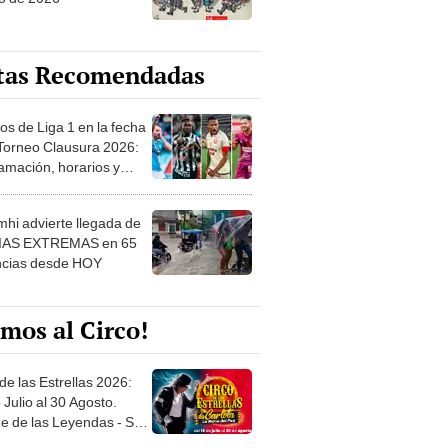
tas Recomendadas
os de Liga 1 en la fecha
 Torneo Clausura 2026:
amación, horarios y
 ver
hi advierte llegada de
IAS EXTREMAS en 65
ncias desde HOY
mos al Circo!
de las Estrellas 2026:
 Julio al 30 Agosto.
e de las Leyendas - San
l