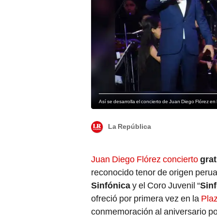
Así se desarrolla el concierto de Juan Diego Flórez en
La República
Juan Diego Flórez
concierto
grat
reconocido tenor de origen perua
Sinfónica
y el Coro Juvenil “
Sinf
ofreció por primera vez en la
Pla
conmemoración al aniversario po