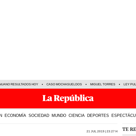
NUANO RESULTADOS HOY
CASO MOCHASUELDOS
MIGUEL TORRES
LEY PU
N
ECONOMÍA
SOCIEDAD
MUNDO
CIENCIA
DEPORTES
ESPECTÁCU
TE R
21 Jul 2019 | 23:27 h