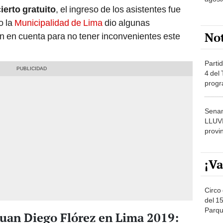
ierto gratuito
, el ingreso de los asistentes fue
o la
Municipalidad de Lima
dio algunas
No
 en cuenta para no tener inconvenientes este
Partid
4 del
progr
dónde
Senam
LLUV
provi
¡Va
Circo 
del 15
Parqu
Juan Diego Flórez en Lima 2019:
Migue