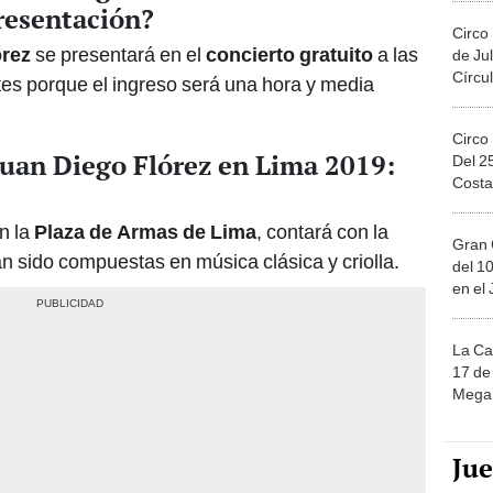
presentación?
Circo
órez
se presentará en el
concierto gratuito
a las
de Jul
Círcul
tes porque el ingreso será una hora y media
Circo
Juan Diego Flórez en Lima 2019:
Del 2
Costa
n la
Plaza de Armas de Lima
, contará con la
Gran 
 sido compuestas en música clásica y criolla.
del 10
en el
La Ca
17 de 
Mega 
Ju