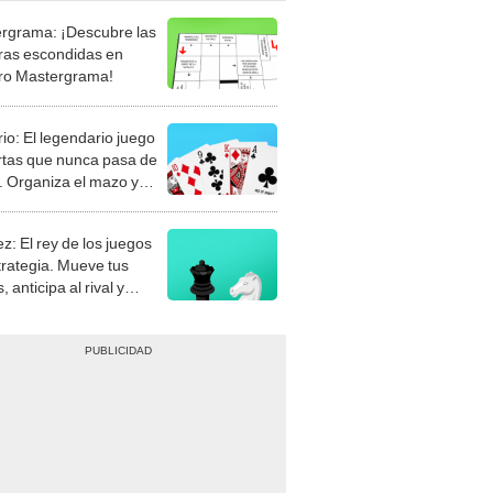
rgrama: ¡Descubre las
ras escondidas en
ro Mastergrama!
rio: El legendario juego
rtas que nunca pasa de
 Organiza el mazo y
stra tu habilidad.
z: El rey de los juegos
trategia. Mueve tus
, anticipa al rival y
gue el jaque mate.