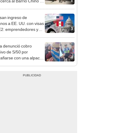
 Cercado
san ingreso de
nos a EE. UU. con visas
3
E2: emprendedores y
 serían los más
iciados
ta denunció cobro
ivo de S/50 por
4
rafiarse con una alpaca
sco: serenazgo
eró el dinero