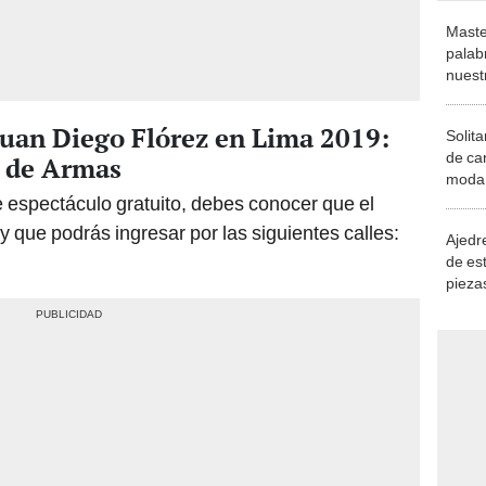
Maste
palab
nuest
Juan Diego Flórez en Lima 2019:
Solita
de ca
a de Armas
moda.
demue
e espectáculo gratuito, debes conocer que el
y que podrás ingresar por las siguientes calles:
Ajedre
de es
piezas
consi