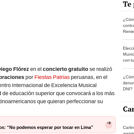
Te 
¿Cómo
contra
Reni
Elecc
Munic
con tu
miemb
iego Flórez
en el
concierto gratuito
se realizó
de oct
braciones
por
Fiestas Patrias
peruanas, en el
¿Cómo
la O
denun
ntro Internacional de Excelencia Musical
DNI?
ad de educación superior que convocará a los más
atinoamericanos que quieran perfeccionar su
Car
os: “No podemos esperar por tocar en Lima”
Carlin
agost