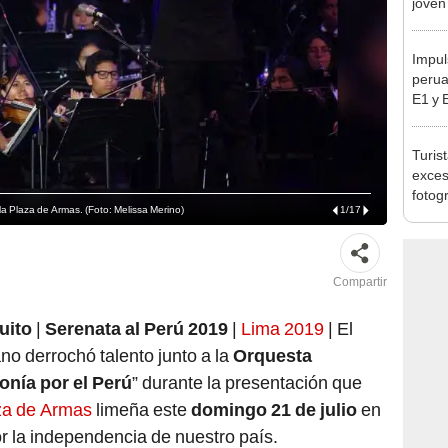
Lima
Impul
perua
E1 y 
pymes
benef
Turis
exces
fotog
 la Plaza de Armas. (Foto: Melissa Merino)
1
/
17
en Cu
recup
Compartir
uito
|
Serenata al Perú 2019
|
Lima 2019
| El
no derrochó talento junto a la
Orquesta
onía por el Perú
” durante la presentación que
za de Armas
limeña este
domingo 21 de julio
en
r la independencia de nuestro país.