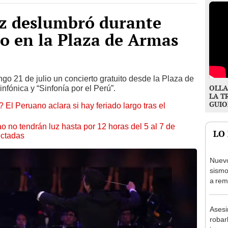
ez deslumbró durante
to en la Plaza de Armas
go 21 de julio un concierto gratuito desde la Plaza de
OLLA
nfónica y “Sinfonía por el Perú”.
LA T
GUIO
 El Peruano aclara si hay feriado largo tras el
ao no tendrán luz hasta por 12 horas del 5 al 7 de
LO
ectadas
Nuevo
sismo
a rem
IGP
Asesi
robar
joven