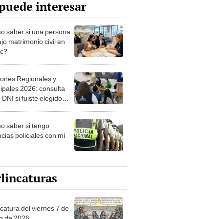
puede interesar
 saber si una persona
jo matrimonio civil en
ec?
iones Regionales y
ipales 2026: consulta
 DNI si fuiste elegido
ro de mesa para este 4
ubre en el link oficial de
 saber si tengo
NPE
cias policiales con mi
lincaturas
catura del viernes 7 de
o de 2026