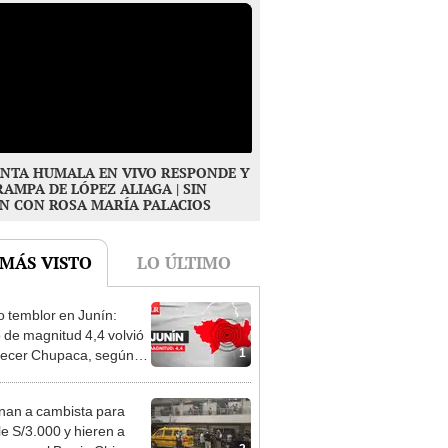
NTA HUMALA EN VIVO RESPONDE Y
RAMPA DE LÓPEZ ALIAGA | SIN
N CON ROSA MARÍA PALACIOS
 MÁS VISTO
LO ÚLTIMO
 temblor en Junín:
 de magnitud 4,4 volvió
1
ecer Chupaca, según
nan a cambista para
le S/3.000 y hieren a
2
 cerca al Barrio Chino en