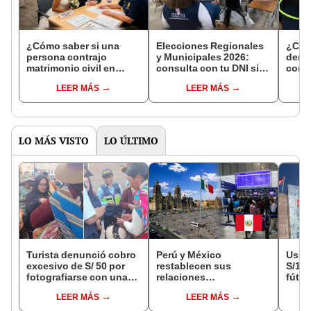
¿Cómo saber si una
Elecciones Regionales
¿Cóm
persona contrajo
y Municipales 2026:
denun
matrimonio civil en
consulta con tu DNI si
con 
Reniec?
fuiste elegido miembro
LEER MÁS
LEER MÁS
de mesa para este 4 de
octubre en el link oficial
de la ONPE
LO MÁS VISTO
LO ÚLTIMO
Turista denunció cobro
Perú y México
Usuar
excesivo de S/ 50 por
restablecen sus
S/14.
fotografiarse con una
relaciones
fútbo
alpaca en Cusco y
diplomáticas: ¿se
se ne
LEER MÁS
LEER MÁS
Serenazgo recuperó el
anulan los visados?
Indec
dinero
empr