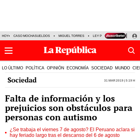
HOY
CASO MOCHASUELDOS
MIGUEL TORRES
LEY PULPÍN
PRECIO DEL
LO ÚLTIMO
POLÍTICA
OPINIÓN
ECONOMÍA
SOCIEDAD
MUNDO
CIE
Sociedad
31 Mar 2019 | 5:19 h
Falta de información y los
prejuicios son obstáculos para
personas con autismo
¿Se trabaja el viernes 7 de agosto? El Peruano aclara si
hay feriado largo tras el descanso del 6 de agosto