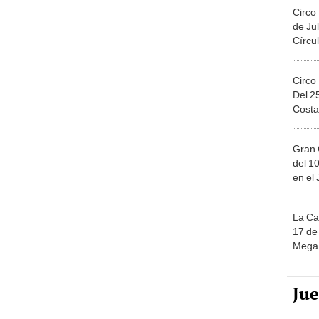
Circo
de Jul
Círcul
Circo
Del 2
Costa
Gran 
del 10
en el
La Ca
17 de 
Mega 
Ju