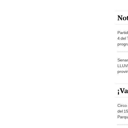
No
Partid
4 del
progr
dónde
Senam
LLUV
provi
¡Va
Circo 
del 15
Parqu
Migue