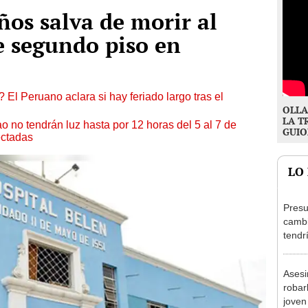
ños salva de morir al
e segundo piso en
 El Peruano aclara si hay feriado largo tras el
OLLA
LA T
ao no tendrán luz hasta por 12 horas del 5 al 7 de
GUIO
ectadas
LO
Presu
cambi
tendr
de Ar
marc
Asesi
robar
joven