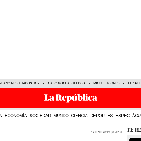
NUANO RESULTADOS HOY
CASO MOCHASUELDOS
MIGUEL TORRES
LEY PU
N
ECONOMÍA
SOCIEDAD
MUNDO
CIENCIA
DEPORTES
ESPECTÁCU
TE R
12 Ene 2019 | 6:47 h