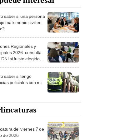
puede interesar
 saber si una persona
jo matrimonio civil en
ec?
iones Regionales y
ipales 2026: consulta
 DNI si fuiste elegido
ro de mesa para este 4
ubre en el link oficial de
 saber si tengo
NPE
cias policiales con mi
lincaturas
catura del viernes 7 de
o de 2026