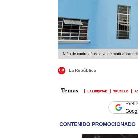
Niño de cuatro años salva de morir al caer d
La República
LA LIBERTAD
TRUJILLO
A
Prefi
Goog