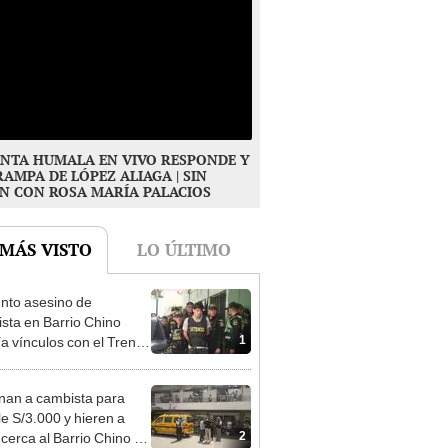
NTA HUMALA EN VIVO RESPONDE Y
RAMPA DE LÓPEZ ALIAGA | SIN
N CON ROSA MARÍA PALACIOS
 MÁS VISTO
LO ÚLTIMO
nto asesino de
sta en Barrio Chino
1
ía vínculos con el Tren
agua: PNP revela
aje
nan a cambista para
le S/3.000 y hieren a
2
 cerca al Barrio Chino en