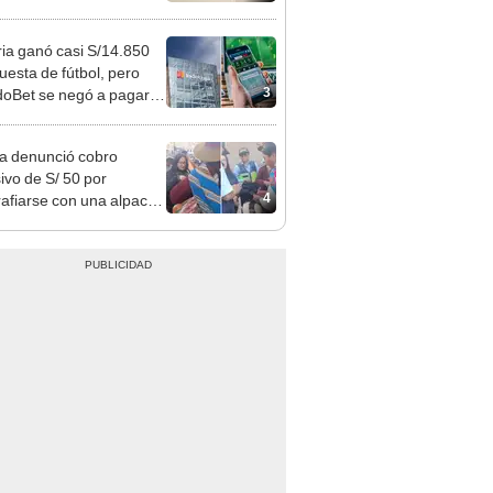
 Cercado
ia ganó casi S/14.850
uesta de fútbol, pero
3
oBet se negó a pagar:
opi multó a la empresa
ás de S/ 19.000
ta denunció cobro
ivo de S/ 50 por
4
rafiarse con una alpaca
sco y Serenazgo
eró el dinero