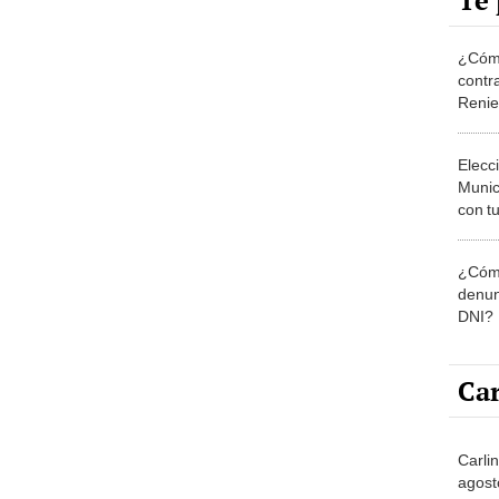
Te 
¿Cómo
contra
Reni
Elecc
Munic
con tu
miemb
de oct
¿Cómo
la O
denun
DNI?
Car
Carlin
agost