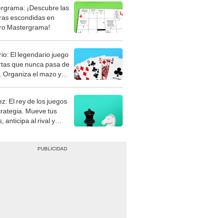
rgrama: ¡Descubre las
ras escondidas en
ro Mastergrama!
rio: El legendario juego
rtas que nunca pasa de
 Organiza el mazo y
stra tu habilidad.
z: El rey de los juegos
trategia. Mueve tus
, anticipa al rival y
gue el jaque mate.