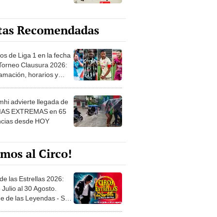
tas Recomendadas
os de Liga 1 en la fecha
 Torneo Clausura 2026:
amación, horarios y
 ver
hi advierte llegada de
IAS EXTREMAS en 65
ncias desde HOY
mos al Circo!
de las Estrellas 2026:
 Julio al 30 Agosto.
e de las Leyendas - San
l