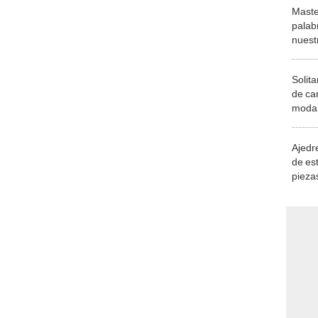
Maste
palab
nuest
Solita
de ca
moda.
demue
Ajedre
de es
piezas
consi