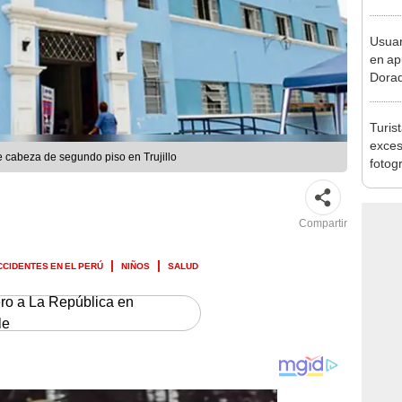
Lima
Usuar
en ap
Dorad
Indec
con m
Turis
exces
e cabeza de segundo piso en Trujillo
fotog
en Cu
recup
Compartir
CCIDENTES EN EL PERÚ
NIÑOS
SALUD
ero a La República en
le