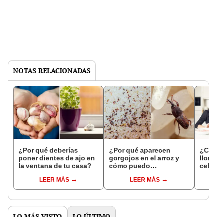
NOTAS RELACIONADAS
¿Por qué deberías
¿Por qué aparecen
¿Cóm
poner dientes de ajo en
gorgojos en el arroz y
llora
la ventana de tu casa?
cómo puedo
cebo
eliminarlos?
truc
LEER MÁS
LEER MÁS
LO MÁS VISTO
LO ÚLTIMO