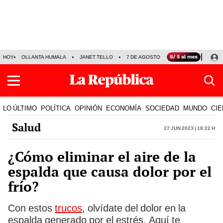
HOY
OLLANTA HUMALA
JANET TELLO
7 DE AGOSTO
TINKA RESULTADOS
LO ÚLTIMO
POLÍTICA
OPINIÓN
ECONOMÍA
SOCIEDAD
MUNDO
CIE
Salud
27 Jun 2023 | 18:22 h
¿Cómo eliminar el aire de la
espalda que causa dolor por el
frío?
Con estos
trucos
, olvídate del dolor en la
espalda generado por el estrés. Aquí te