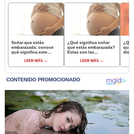
Soñar que estás
¿Qué significa soñar
¿Qué 
embarazada: conoce
que estás embarazada?
que s
qué significa este
Estas son las
dient
interesante sueño
interpretaciones más
pres
LEER MÁS
LEER MÁS
comunes