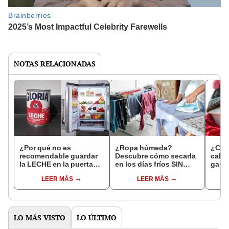
NOTAS RELACIONADAS
¿Por qué no es
¿Ropa húmeda?
¿Cóm
recomendable guardar
Descubre cómo secarla
calie
la LECHE en la puerta
en los días fríos SIN
gasta
del refrigerador?
USAR LA PLANCHA
elect
LEER MÁS
LEER MÁS
LO MÁS VISTO
LO ÚLTIMO