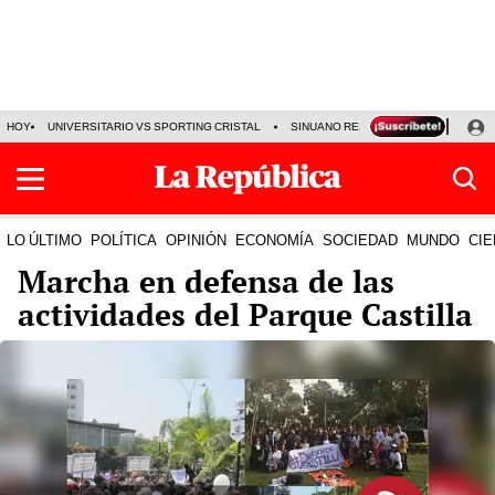
HOY
UNIVERSITARIO VS SPORTING CRISTAL
SINUANO RESULTADOS HOY
CA
LO ÚLTIMO
POLÍTICA
OPINIÓN
ECONOMÍA
SOCIEDAD
MUNDO
CIE
Marcha en defensa de las
actividades del Parque Castilla