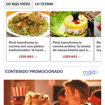
LO MÁS VISTO
LO ÚLTIMO
Perú transforma la
Perú transforma la
Rece
cocina con sus platos
cocina andina: la receta
pollo
tradicionales: la receta
de causa limeña que no
ingre
de arroz con pollo que
puedes dejar de probar
case
LEER MÁS
LEER MÁS
no puedes dejar de
probar