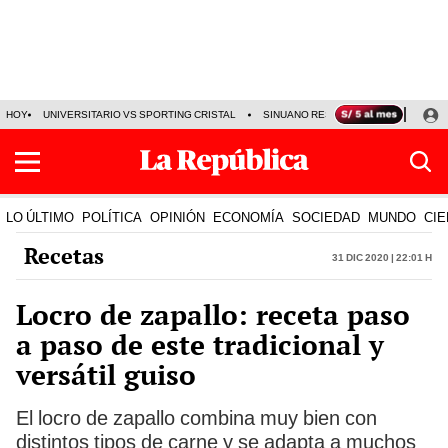
HOY
UNIVERSITARIO VS SPORTING CRISTAL
SINUANO RESULTADOS HOY
CA
LO ÚLTIMO
POLÍTICA
OPINIÓN
ECONOMÍA
SOCIEDAD
MUNDO
CIE
Recetas
31 Dic 2020 | 22:01 h
Locro de zapallo: receta paso
a paso de este tradicional y
versátil guiso
El locro de zapallo combina muy bien con
distintos tipos de carne y se adapta a muchos