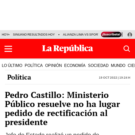
HOY
SINUANO RESULTADOS HOY
ALIANZA LIMA VS SPORT BOYS
JORGE MES
LO ÚLTIMO
POLÍTICA
OPINIÓN
ECONOMÍA
SOCIEDAD
MUNDO
CIE
Política
19 Oct 2022 | 19:24 h
Pedro Castillo: Ministerio
Público resuelve no ha lugar
pedido de rectificación al
presidente