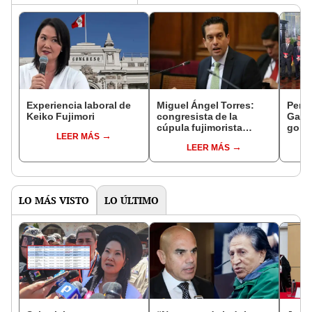
Experiencia laboral de
Miguel Ángel Torres:
Perfi
Keiko Fujimori
congresista de la
Gabin
cúpula fujimorista
gobi
LEER MÁS
controlará el primer año
Fujim
LEER MÁS
del Senado
LO MÁS VISTO
LO ÚLTIMO