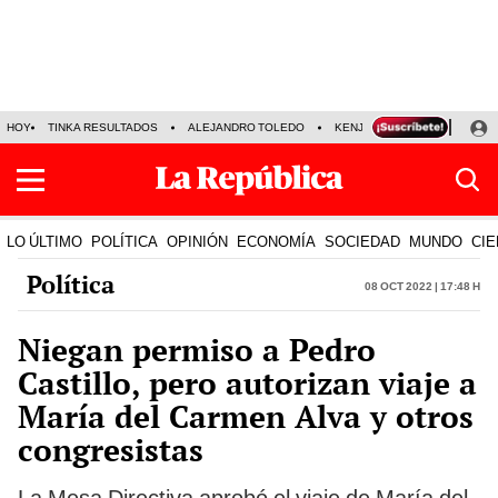
HOY
TINKA RESULTADOS
ALEJANDRO TOLEDO
KENJI FUJIMORI
PRECIO
LO ÚLTIMO
POLÍTICA
OPINIÓN
ECONOMÍA
SOCIEDAD
MUNDO
CIE
Política
08 Oct 2022 | 17:48 h
Niegan permiso a Pedro
Castillo, pero autorizan viaje a
María del Carmen Alva y otros
congresistas