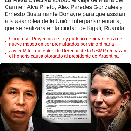
La Mesa Directiva aprobó el viaje de María del
Carmen Alva Prieto, Alex Paredes Gonzáles y
Ernesto Bustamante Donayre para que asistan
a la asamblea de la Unión Interparlamentaria,
que se realizará en la ciudad de Kigali, Ruanda.
Congreso: Proyectos de Ley podrían demorar cerca de
nueve meses en ser promulgados por vía ordinaria
Javier Milei: docentes de Derecho de la USMP rechazan
el honoris causa otorgado al presidente de Argentina