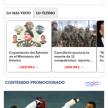
LO MÁS VISTO
LO ÚLTIMO
Copamiento del Ejército
Cancillería anuncia la
“No s
en el Ministerio del
muerte de 11
Toled
Interior
compatriotas: reportan
Justi
114 desaparecidos y 3
benef
LEER MÁS
LEER MÁS
capturados por Ucrania
exma