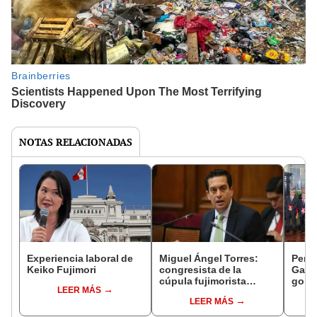
NOTAS RELACIONADAS
Experiencia laboral de
Miguel Ángel Torres:
Perfi
Keiko Fujimori
congresista de la
Gabin
cúpula fujimorista
gobi
LEER MÁS
controlará el primer año
Fujim
LEER MÁS
del Senado