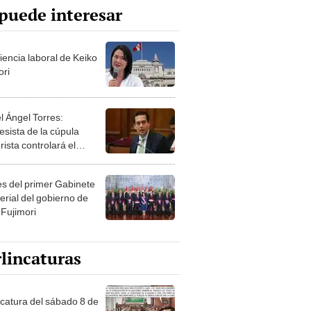
puede interesar
iencia laboral de Keiko
ori
l Ángel Torres:
esista de la cúpula
rista controlará el
r año del Senado
les del primer Gabinete
erial del gobierno de
 Fujimori
lincaturas
ncatura del sábado 8 de
o de 2026