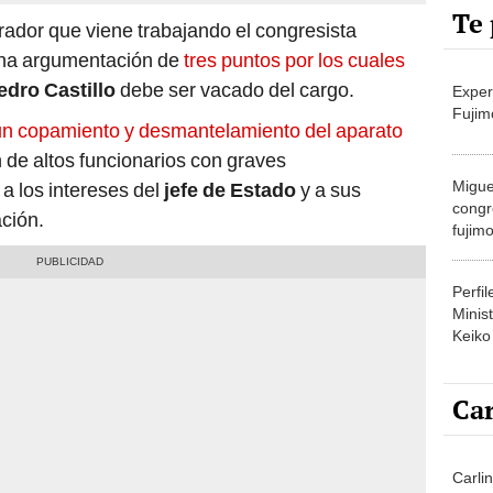
Te 
rador que viene trabajando el congresista
 una argumentación de
tres puntos por los cuales
edro Castillo
debe ser vacado del cargo.
Exper
Fujim
un copamiento y desmantelamiento del aparato
 de altos funcionarios con graves
Migue
a los intereses del
jefe de Estado
y a sus
congr
ación.
fujimo
prime
Perfi
Minist
Keiko
Car
Carli
agost