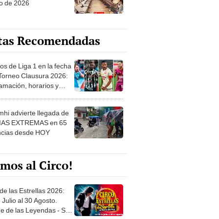
tas Recomendadas
os de Liga 1 en la fecha
 Torneo Clausura 2026:
amación, horarios y
 ver
hi advierte llegada de
IAS EXTREMAS en 65
ncias desde HOY
mos al Circo!
de las Estrellas 2026:
 Julio al 30 Agosto.
e de las Leyendas - San
l