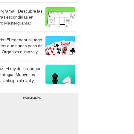
rgrama: ¡Descubre las
ras escondidas en
ro Mastergrama!
rio: El legendario juego
rtas que nunca pasa de
 Organiza el mazo y
stra tu habilidad.
z: El rey de los juegos
trategia. Mueve tus
, anticipa al rival y
gue el jaque mate.