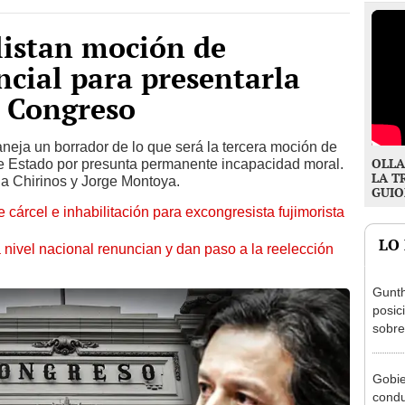
alistan moción de
ncial para presentarla
l Congreso
eja un borrador de lo que será la tercera moción de
OLLA
de Estado por presunta permanente incapacidad moral.
LA T
ia Chirinos y Jorge Montoya.
GUIO
 cárcel e inhabilitación para excongresista fujimorista
LO
 nivel nacional renuncian y dan paso a la reelección
Gunth
posic
sobre
Aliag
Gobie
condu
exmin