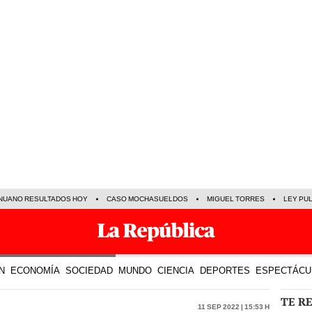
NUANO RESULTADOS HOY
CASO MOCHASUELDOS
MIGUEL TORRES
LEY PU
N
ECONOMÍA
SOCIEDAD
MUNDO
CIENCIA
DEPORTES
ESPECTÁCU
TE R
11 Sep 2022 | 15:53 h