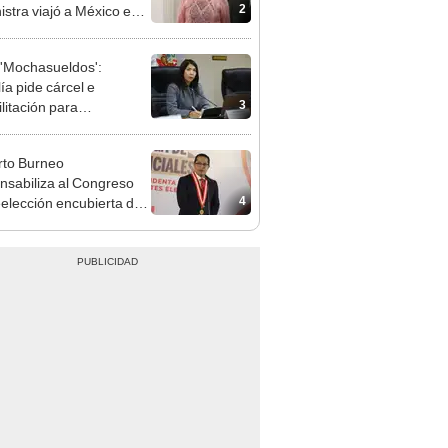
adrugada
'Mochasueldos':
ía pide cárcel e
3
litación para
gresista fujimorista
 Cordero Jon Tay
to Burneo
nsabiliza al Congreso
4
eelección encubierta de
des