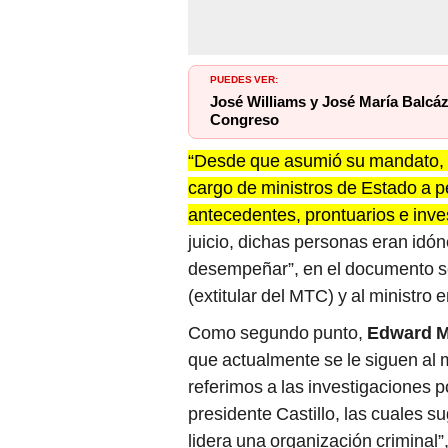
PUEDES VER:
José Williams y José María Balcáz
Congreso
“Desde que asumió su mandato, e
cargo de ministros de Estado a 
antecedentes, prontuarios e inve
juicio, dichas personas eran idón
desempeñar”, en el documento 
(extitular del MTC) y al ministro 
Como segundo punto,
Edward M
que actualmente se le siguen al 
referimos a las investigaciones 
presidente Castillo, las cuales 
lidera una organización criminal”,