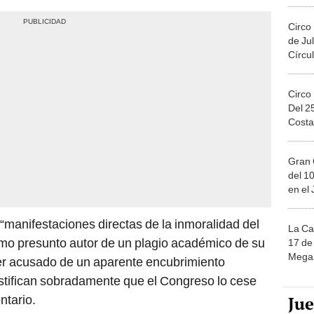
Circo
de Jul
Círcul
Circo
Del 2
Costa
Gran 
del 10
en el
“manifestaciones directas de la inmoralidad del
La Ca
omo presunto autor de un plagio académico de su
17 de 
Mega 
ser acusado de un aparente encubrimiento
justifican sobradamente que el Congreso lo cese
Ju
ntario.