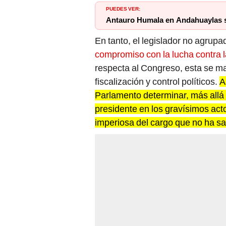
Antauro Humala en Andahuaylas se
En tanto, el legislador no agrup
compromiso con la lucha contra l
respecta al Congreso, esta se ma
fiscalización y control políticos.
A
Parlamento determinar, más allá 
presidente en los gravísimos acto
imperiosa del cargo que no ha sa