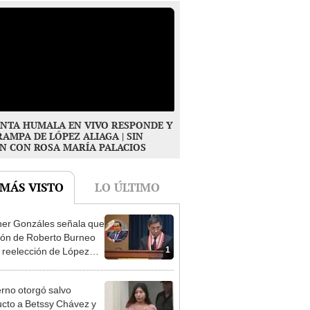
NTA HUMALA EN VIVO RESPONDE Y
RAMPA DE LÓPEZ ALIAGA | SIN
N CON ROSA MARÍA PALACIOS
 MÁS VISTO
LO ÚLTIMO
er Gonzáles señala que
ión de Roberto Burneo
1
 reelección de López
a no representan al JNE
rno otorgó salvo
cto a Betssy Chávez y
2
istra viajó a México en