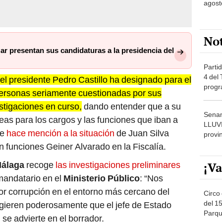
No
ar presentan sus candidaturas a la presidencia del
Partid
4 del
l presidente Pedro Castillo ha designado para el
progr
personas seriamente cuestionadas por sus
dónde
stigaciones en curso,
dando entender que a su
Senam
eas para los cargos y las funciones que iban a
LLUV
se
hace mención a la situación
de Juan Silva
provi
en funciones Geiner Alvarado en la Fiscalía.
¡Va
álaga
recoge
las investigaciones preliminares
mandatario en el
Ministerio Público
: “Nos
por corrupción en el entorno más cercano del
Circo 
del 15
sugieren poderosamente que el jefe de Estado
Parqu
 se advierte en el borrador.
Migue