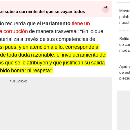
Maste
 sube a corriente del que se vayan todos
palab
nuest
ado recuerda que el
Parlamento
tiene un
a corrupción
de manera trasversal: “En lo que
terializa a través de sus competencias de
Solita
de ca
sí pues, y en atención a ello, corresponde al
moda.
de toda duda razonable, el involucramiento del
demue
s que se le atribuyen y que justifican su salida
Ajedre
bido honrar ni respeta”.
de es
piezas
consi