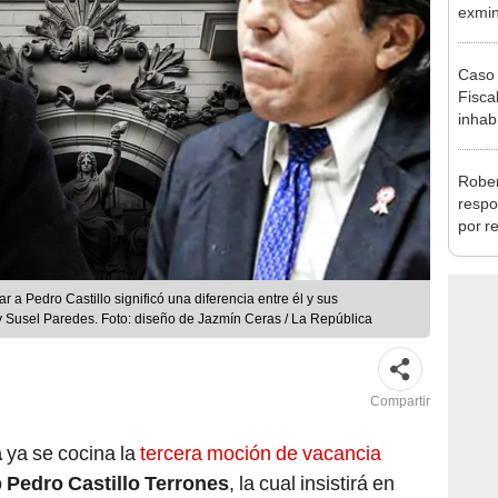
la m
Caso 
Fiscal
inhabi
excon
María
Rober
respo
por r
alcal
 a Pedro Castillo significó una diferencia entre él y sus
y Susel Paredes. Foto: diseño de Jazmín Ceras / La República
Compartir
a
ya se cocina la
tercera moción de vacancia
o
Pedro Castillo Terrones
, la cual insistirá en
ta permanente incapacidad moral del jefe de